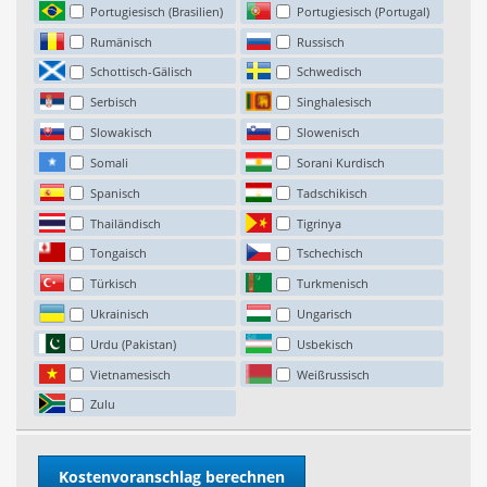
Portugiesisch (Brasilien)
Portugiesisch (Portugal)
Rumänisch
Russisch
Schottisch-Gälisch
Schwedisch
Serbisch
Singhalesisch
Slowakisch
Slowenisch
Somali
Sorani Kurdisch
Spanisch
Tadschikisch
Thailändisch
Tigrinya
Tongaisch
Tschechisch
Türkisch
Turkmenisch
Ukrainisch
Ungarisch
Urdu (Pakistan)
Usbekisch
Vietnamesisch
Weißrussisch
Zulu