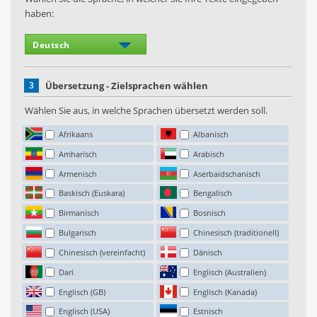
haben:
3
Übersetzung - Zielsprachen wählen
Wählen Sie aus, in welche Sprachen übersetzt werden soll.
Afrikaans
Albanisch
Amharisch
Arabisch
Armenisch
Aserbaidschanisch
Baskisch (Euskara)
Bengalisch
Birmanisch
Bosnisch
Bulgarisch
Chinesisch (traditionell)
Chinesisch (vereinfacht)
Dänisch
Dari
Englisch (Australien)
Englisch (GB)
Englisch (Kanada)
Englisch (USA)
Estnisch