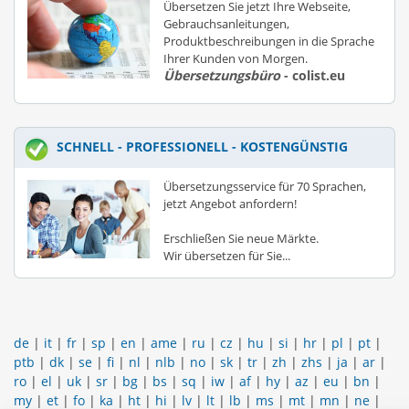
Übersetzen Sie jetzt Ihre Webseite,
Gebrauchsanleitungen,
Produktbeschreibungen in die Sprache
Ihrer Kunden von Morgen.
Übersetzungsbüro
- colist.eu
SCHNELL - PROFESSIONELL - KOSTENGÜNSTIG
Übersetzungsservice für 70 Sprachen,
jetzt Angebot anfordern!
Erschließen Sie neue Märkte.
Wir übersetzen für Sie...
de
|
it
|
fr
|
sp
|
en
|
ame
|
ru
|
cz
|
hu
|
si
|
hr
|
pl
|
pt
|
ptb
|
dk
|
se
|
fi
|
nl
|
nlb
|
no
|
sk
|
tr
|
zh
|
zhs
|
ja
|
ar
|
ro
|
el
|
uk
|
sr
|
bg
|
bs
|
sq
|
iw
|
af
|
hy
|
az
|
eu
|
bn
|
my
|
et
|
fo
|
ka
|
ht
|
hi
|
lv
|
lt
|
lb
|
ms
|
mt
|
mn
|
ne
|