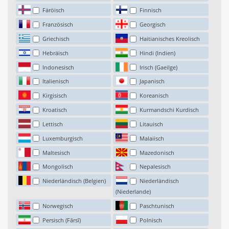
Färöisch
Finnisch
Französisch
Georgisch
Griechisch
Haitianisches Kreolisch
Hebräisch
Hindi (Indien)
Indonesisch
Irisch (Gaeilge)
Italienisch
Japanisch
Kirgisisch
Koreanisch
Kroatisch
Kurmandschi Kurdisch
Lettisch
Litauisch
Luxemburgisch
Malaiisch
Maltesisch
Mazedonisch
Mongolisch
Nepalesisch
Niederländisch (Belgien)
Niederländisch
(Niederlande)
Norwegisch
Paschtunisch
Persisch (Fārsī)
Polnisch