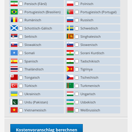
Persisch (Fārsī)
Polnisch
Portugiesisch (Brasilien)
Portugiesisch (Portugal)
Rumänisch
Russisch
Schottisch-Gälisch
Schwedisch
Serbisch
Singhalesisch
Slowakisch
Slowenisch
Somali
Sorani Kurdisch
Spanisch
Tadschikisch
Thailändisch
Tigrinya
Tongaisch
Tschechisch
Türkisch
Turkmenisch
Ukrainisch
Ungarisch
Urdu (Pakistan)
Usbekisch
Vietnamesisch
Weißrussisch