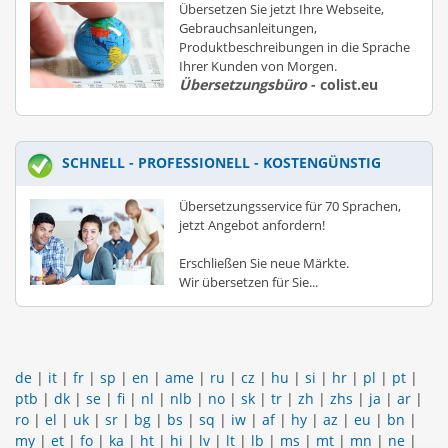
Übersetzen Sie jetzt Ihre Webseite,
Gebrauchsanleitungen,
Produktbeschreibungen in die Sprache
Ihrer Kunden von Morgen.
Übersetzungsbüro
- colist.eu
SCHNELL - PROFESSIONELL - KOSTENGÜNSTIG
Übersetzungsservice für 70 Sprachen,
jetzt Angebot anfordern!
Erschließen Sie neue Märkte.
Wir übersetzen für Sie...
de
|
it
|
fr
|
sp
|
en
|
ame
|
ru
|
cz
|
hu
|
si
|
hr
|
pl
|
pt
|
ptb
|
dk
|
se
|
fi
|
nl
|
nlb
|
no
|
sk
|
tr
|
zh
|
zhs
|
ja
|
ar
|
ro
|
el
|
uk
|
sr
|
bg
|
bs
|
sq
|
iw
|
af
|
hy
|
az
|
eu
|
bn
|
my
|
et
|
fo
|
ka
|
ht
|
hi
|
lv
|
lt
|
lb
|
ms
|
mt
|
mn
|
ne
|