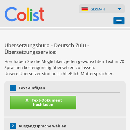
GERMAN
Übersetzungsbüro
Übersetzungsbüro - Deutsch Zulu -
Firmenverzeichnis
Übersetzungsservice:
Hier haben Sie die Möglichkeit, jeden gewünschten Text in 70
Webseiten
Sprachen kostengünstig übersetzen zu lassen.
Unsere Übersetzer sind ausschließlich Muttersprachler.
Internet-Shops
1
Text einfügen
Text-Dokument
hochladen
2
Ausgangssprache wählen