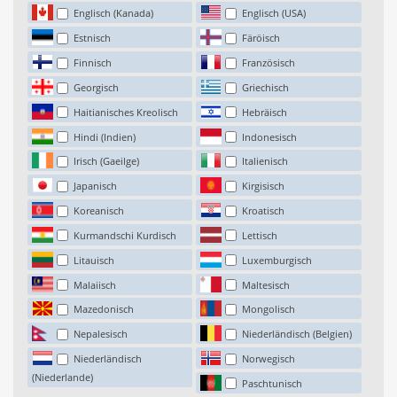
Englisch (Kanada)
Englisch (USA)
Estnisch
Färöisch
Finnisch
Französisch
Georgisch
Griechisch
Haitianisches Kreolisch
Hebräisch
Hindi (Indien)
Indonesisch
Irisch (Gaeilge)
Italienisch
Japanisch
Kirgisisch
Koreanisch
Kroatisch
Kurmandschi Kurdisch
Lettisch
Litauisch
Luxemburgisch
Malaiisch
Maltesisch
Mazedonisch
Mongolisch
Nepalesisch
Niederländisch (Belgien)
Niederländisch
Norwegisch
(Niederlande)
Paschtunisch