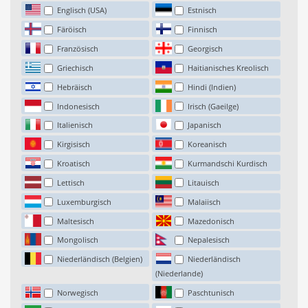
Englisch (USA)
Estnisch
Färöisch
Finnisch
Französisch
Georgisch
Griechisch
Haitianisches Kreolisch
Hebräisch
Hindi (Indien)
Indonesisch
Irisch (Gaeilge)
Italienisch
Japanisch
Kirgisisch
Koreanisch
Kroatisch
Kurmandschi Kurdisch
Lettisch
Litauisch
Luxemburgisch
Malaiisch
Maltesisch
Mazedonisch
Mongolisch
Nepalesisch
Niederländisch (Belgien)
Niederländisch
(Niederlande)
Norwegisch
Paschtunisch