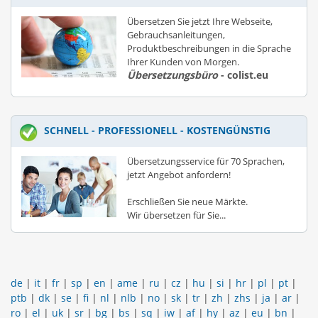
Übersetzen Sie jetzt Ihre Webseite,
Gebrauchsanleitungen,
Produktbeschreibungen in die Sprache
Ihrer Kunden von Morgen.
Übersetzungsbüro
- colist.eu
SCHNELL - PROFESSIONELL - KOSTENGÜNSTIG
Übersetzungsservice für 70 Sprachen,
jetzt Angebot anfordern!
Erschließen Sie neue Märkte.
Wir übersetzen für Sie...
de
|
it
|
fr
|
sp
|
en
|
ame
|
ru
|
cz
|
hu
|
si
|
hr
|
pl
|
pt
|
ptb
|
dk
|
se
|
fi
|
nl
|
nlb
|
no
|
sk
|
tr
|
zh
|
zhs
|
ja
|
ar
|
ro
|
el
|
uk
|
sr
|
bg
|
bs
|
sq
|
iw
|
af
|
hy
|
az
|
eu
|
bn
|