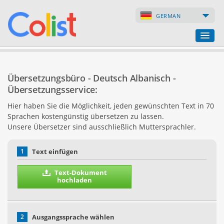
GERMAN
Übersetzungsbüro
Übersetzungsbüro - Deutsch Albanisch -
Firmenverzeichnis
Übersetzungsservice:
Hier haben Sie die Möglichkeit, jeden gewünschten Text in 70
Webseiten
Sprachen kostengünstig übersetzen zu lassen.
Unsere Übersetzer sind ausschließlich Muttersprachler.
Internet-Shops
1
Text einfügen
Text-Dokument
hochladen
2
Ausgangssprache wählen