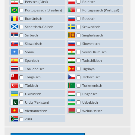
Persisch (Fārsī)
Polnisch
Portugiesisch (Brasilien)
Portugiesisch (Portugal)
Rumänisch
Russisch
Schottisch-Gälisch
Schwedisch
Serbisch
Singhalesisch
Slowakisch
Slowenisch
Somali
Sorani Kurdisch
Spanisch
Tadschikisch
Thailändisch
Tigrinya
Tongaisch
Tschechisch
Türkisch
Turkmenisch
Ukrainisch
Ungarisch
Urdu (Pakistan)
Usbekisch
Vietnamesisch
Weißrussisch
Zulu