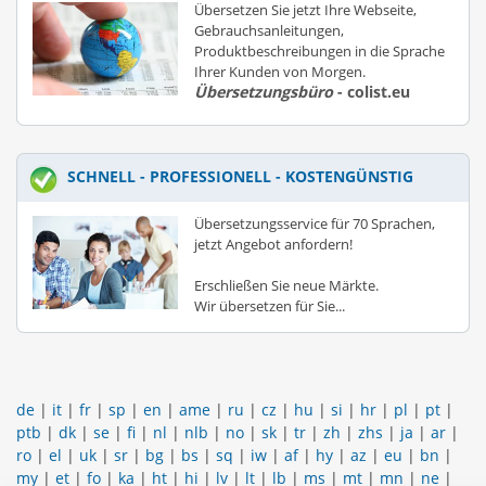
Übersetzen Sie jetzt Ihre Webseite,
Gebrauchsanleitungen,
Produktbeschreibungen in die Sprache
Ihrer Kunden von Morgen.
Übersetzungsbüro
- colist.eu
SCHNELL - PROFESSIONELL - KOSTENGÜNSTIG
Übersetzungsservice für 70 Sprachen,
jetzt Angebot anfordern!
Erschließen Sie neue Märkte.
Wir übersetzen für Sie...
de
|
it
|
fr
|
sp
|
en
|
ame
|
ru
|
cz
|
hu
|
si
|
hr
|
pl
|
pt
|
ptb
|
dk
|
se
|
fi
|
nl
|
nlb
|
no
|
sk
|
tr
|
zh
|
zhs
|
ja
|
ar
|
ro
|
el
|
uk
|
sr
|
bg
|
bs
|
sq
|
iw
|
af
|
hy
|
az
|
eu
|
bn
|
my
|
et
|
fo
|
ka
|
ht
|
hi
|
lv
|
lt
|
lb
|
ms
|
mt
|
mn
|
ne
|