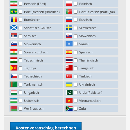
Persisch (Fārsī)
Polnisch
Portugiesisch (Brasilien)
Portugiesisch (Portugal)
Rumänisch
Russisch
Schottisch-Gälisch
Schwedisch
Serbisch
Slowakisch
Slowenisch
Somali
Sorani Kurdisch
Spanisch
Tadschikisch
Thailändisch
Tigrinya
Tongaisch
Tschechisch
Türkisch
Turkmenisch
Ukrainisch
Ungarisch
Urdu (Pakistan)
Usbekisch
Vietnamesisch
Weißrussisch
Zulu