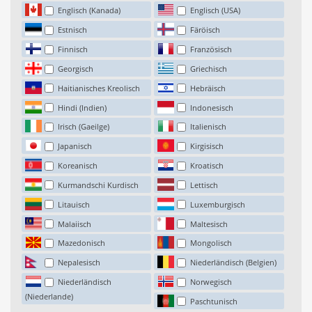
Englisch (Kanada)
Englisch (USA)
Estnisch
Färöisch
Finnisch
Französisch
Georgisch
Griechisch
Haitianisches Kreolisch
Hebräisch
Hindi (Indien)
Indonesisch
Irisch (Gaeilge)
Italienisch
Japanisch
Kirgisisch
Koreanisch
Kroatisch
Kurmandschi Kurdisch
Lettisch
Litauisch
Luxemburgisch
Malaiisch
Maltesisch
Mazedonisch
Mongolisch
Nepalesisch
Niederländisch (Belgien)
Niederländisch
Norwegisch
(Niederlande)
Paschtunisch