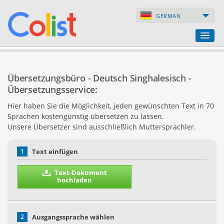
GERMAN
Übersetzungsbüro
Übersetzungsbüro - Deutsch Singhalesisch -
Firmenverzeichnis
Übersetzungsservice:
Hier haben Sie die Möglichkeit, jeden gewünschten Text in 70
Webseiten
Sprachen kostengünstig übersetzen zu lassen.
Unsere Übersetzer sind ausschließlich Muttersprachler.
Internet-Shops
1
Text einfügen
Text-Dokument
hochladen
2
Ausgangssprache wählen