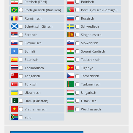
Persisch (Fārsī)
Polnisch
Portugiesisch (Brasilien)
Portugiesisch (Portugal)
Rumänisch
Russisch
Schottisch-Gälisch
Schwedisch
Serbisch
Singhalesisch
Slowakisch
Slowenisch
Somali
Sorani Kurdisch
Spanisch
Tadschikisch
Thailändisch
Tigrinya
Tongaisch
Tschechisch
Türkisch
Turkmenisch
Ukrainisch
Ungarisch
Urdu (Pakistan)
Usbekisch
Vietnamesisch
Weißrussisch
Zulu