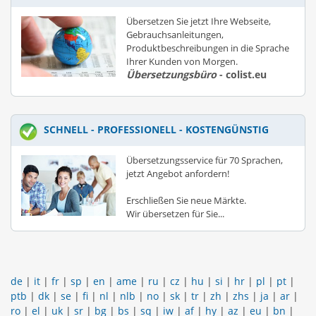
Übersetzen Sie jetzt Ihre Webseite,
Gebrauchsanleitungen,
Produktbeschreibungen in die Sprache
Ihrer Kunden von Morgen.
Übersetzungsbüro
- colist.eu
SCHNELL - PROFESSIONELL - KOSTENGÜNSTIG
Übersetzungsservice für 70 Sprachen,
jetzt Angebot anfordern!
Erschließen Sie neue Märkte.
Wir übersetzen für Sie...
de
|
it
|
fr
|
sp
|
en
|
ame
|
ru
|
cz
|
hu
|
si
|
hr
|
pl
|
pt
|
ptb
|
dk
|
se
|
fi
|
nl
|
nlb
|
no
|
sk
|
tr
|
zh
|
zhs
|
ja
|
ar
|
ro
|
el
|
uk
|
sr
|
bg
|
bs
|
sq
|
iw
|
af
|
hy
|
az
|
eu
|
bn
|