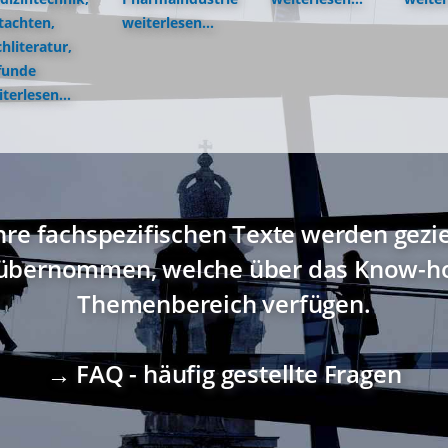
tachten,
weiterlesen...
hliteratur,
funde
terlesen...
hre fachspezifischen Texte werden gezi
übernommen, welche über das Know-ho
Themenbereich verfügen.
→ FAQ - häufig gestellte Fragen