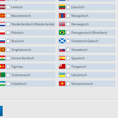
Lettisch
Litauisch
Mazedonisch
Mongolisch
Niederländisch (Niederlande)
Norwegisch
Polnisch
Portugiesisch (Brasilien)
Russisch
Schottisch-Gälisch
Singhalesisch
Slowakisch
Sorani Kurdisch
Spanisch
Tigrinya
Tongaisch
Turkmenisch
Ukrainisch
Usbekisch
Vietnamesisch