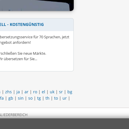
ELL - KOSTENGÜNSTIG
bersetzungsservice für 70 Sprachen, jetzt
ngebot anfordern!
rschließen Sie neue Märkte.
ir übersetzen für Sie...
h
|
zhs
|
ja
|
ar
|
ro
|
el
|
uk
|
sr
|
bg
fa
|
gb
|
sin
|
so
|
tg
|
th
|
to
|
ur
|
LIEDERBEREICH