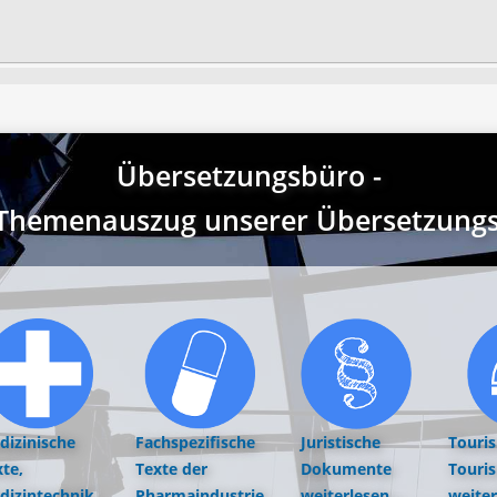
Übersetzungsbüro -
r Themenauszug unserer Übersetzungst
dizinische
Fachspezifische
Juristische
Touri
te,
Texte der
Dokumente
Touri
dizintechnik,
Pharmaindustrie
weiterlesen...
weiter