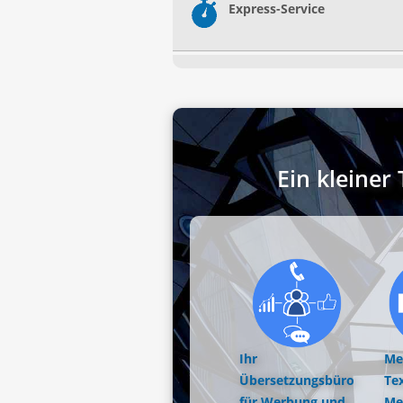
Express-Service
Ein kleine
Ihr
Me
Übersetzungsbüro
Tex
für Werbung und
Me