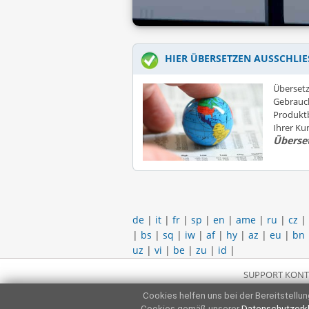
HIER ÜBERSETZEN AUSSCHLIE
Übersetz
Gebrauc
Produktb
Ihrer K
Überse
de
|
it
|
fr
|
sp
|
en
|
ame
|
ru
|
cz
|
|
bs
|
sq
|
iw
|
af
|
hy
|
az
|
eu
|
bn
uz
|
vi
|
be
|
zu
|
id
|
SUPPORT KONT
Cookies helfen uns bei der Bereitstellung
Cookies gemäß unserer
Datenschutzerk