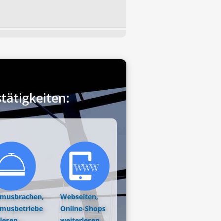
ätigkeiten:
smusbrachen,
Webseiten,
smusbetriebe
Online-Shops
lesen...
weiterlesen...