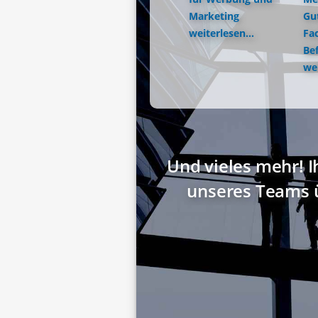
Marketing
Gu
weiterlesen...
Fac
Be
wei
Und vieles mehr! I
unseres Teams 