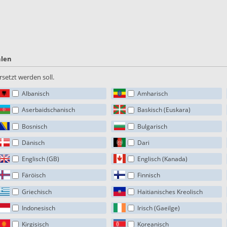
hlen
setzt werden soll.
Albanisch
Amharisch
Aserbaidschanisch
Baskisch (Euskara)
Bosnisch
Bulgarisch
Dänisch
Dari
Englisch (GB)
Englisch (Kanada)
Färöisch
Finnisch
Griechisch
Haitianisches Kreolisch
Indonesisch
Irisch (Gaeilge)
Kirgisisch
Koreanisch