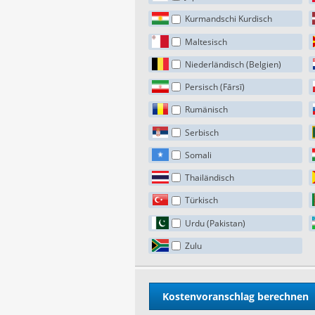
Kurmandschi Kurdisch
Maltesisch
Niederländisch (Belgien)
Persisch (Fārsī)
Rumänisch
Serbisch
Somali
Thailändisch
Türkisch
Urdu (Pakistan)
Zulu