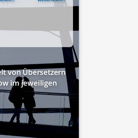
elt von Übersetzern
w im jeweiligen