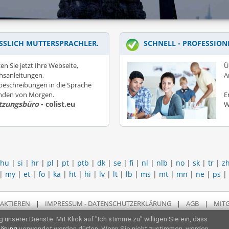
SSLICH MUTTERSPRACHLER.
SCHNELL - PROFESSION
en Sie jetzt Ihre Webseite,
Ü
hsanleitungen,
A
eschreibungen in die Sprache
unden von Morgen.
E
tzungsbüro
- colist.eu
W
hu
|
si
|
hr
|
pl
|
pt
|
ptb
|
dk
|
se
|
fi
|
nl
|
nlb
|
no
|
sk
|
tr
|
z
|
my
|
et
|
fo
|
ka
|
ht
|
hi
|
lv
|
lt
|
lb
|
ms
|
mt
|
mn
|
ne
|
ps
|
AKTIEREN
|
IMPRESSUM - DATENSCHUTZERKLÄRUNG
|
AGB
|
MITG
 unserer Dienste. Mit Klick auf "Ich stimme zu" willigen Sie ein, dass
lärung
verwendet werden dürfen. Wenn Sie nicht zustimmen, werden