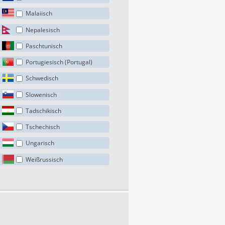
Malaiisch
Nepalesisch
Paschtunisch
Portugiesisch (Portugal)
Schwedisch
Slowenisch
Tadschikisch
Tschechisch
Ungarisch
Weißrussisch