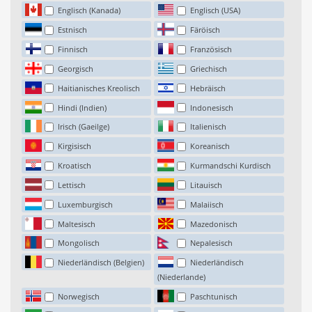
Englisch (Kanada)
Englisch (USA)
Estnisch
Färöisch
Finnisch
Französisch
Georgisch
Griechisch
Haitianisches Kreolisch
Hebräisch
Hindi (Indien)
Indonesisch
Irisch (Gaeilge)
Italienisch
Kirgisisch
Koreanisch
Kroatisch
Kurmandschi Kurdisch
Lettisch
Litauisch
Luxemburgisch
Malaiisch
Maltesisch
Mazedonisch
Mongolisch
Nepalesisch
Niederländisch (Belgien)
Niederländisch
(Niederlande)
Norwegisch
Paschtunisch