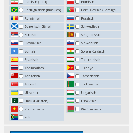
Persisch (Fārsī)
Polnisch
Portugiesisch (Brasilien)
Portugiesisch (Portugal)
Rumänisch
Russisch
Schottisch-Gälisch
Schwedisch
Serbisch
Singhalesisch
Slowakisch
Slowenisch
Somali
Sorani Kurdisch
Spanisch
Tadschikisch
Thailändisch
Tigrinya
Tongaisch
Tschechisch
Türkisch
Turkmenisch
Ukrainisch
Ungarisch
Urdu (Pakistan)
Usbekisch
Vietnamesisch
Weißrussisch
Zulu