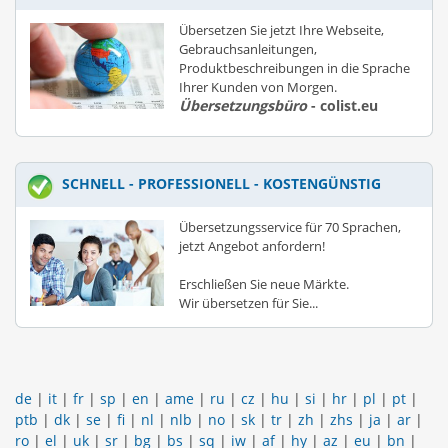
Übersetzen Sie jetzt Ihre Webseite,
Gebrauchsanleitungen,
Produktbeschreibungen in die Sprache
Ihrer Kunden von Morgen.
Übersetzungsbüro
- colist.eu
SCHNELL - PROFESSIONELL - KOSTENGÜNSTIG
Übersetzungsservice für 70 Sprachen,
jetzt Angebot anfordern!
Erschließen Sie neue Märkte.
Wir übersetzen für Sie...
de
|
it
|
fr
|
sp
|
en
|
ame
|
ru
|
cz
|
hu
|
si
|
hr
|
pl
|
pt
|
ptb
|
dk
|
se
|
fi
|
nl
|
nlb
|
no
|
sk
|
tr
|
zh
|
zhs
|
ja
|
ar
|
ro
|
el
|
uk
|
sr
|
bg
|
bs
|
sq
|
iw
|
af
|
hy
|
az
|
eu
|
bn
|