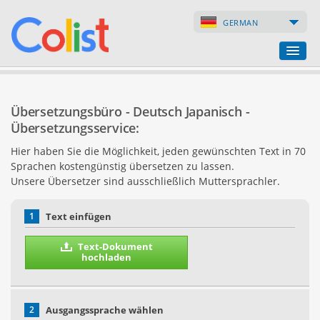
GERMAN
Übersetzungsbüro
Übersetzungsbüro - Deutsch Japanisch -
Firmenverzeichnis
Übersetzungsservice:
Hier haben Sie die Möglichkeit, jeden gewünschten Text in 70
Webseiten
Sprachen kostengünstig übersetzen zu lassen.
Unsere Übersetzer sind ausschließlich Muttersprachler.
Internet-Shops
1
Text einfügen
Text-Dokument
hochladen
2
Ausgangssprache wählen