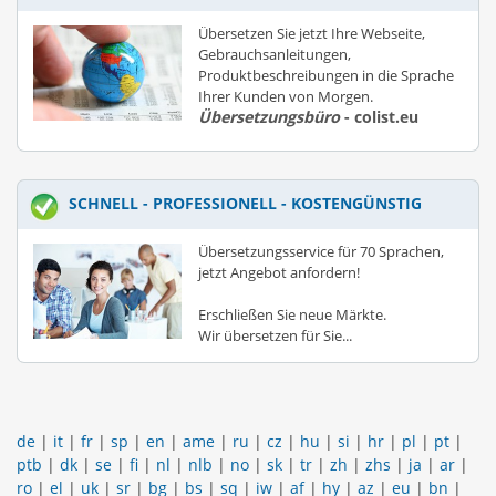
Übersetzen Sie jetzt Ihre Webseite,
Gebrauchsanleitungen,
Produktbeschreibungen in die Sprache
Ihrer Kunden von Morgen.
Übersetzungsbüro
- colist.eu
SCHNELL - PROFESSIONELL - KOSTENGÜNSTIG
Übersetzungsservice für 70 Sprachen,
jetzt Angebot anfordern!
Erschließen Sie neue Märkte.
Wir übersetzen für Sie...
de
|
it
|
fr
|
sp
|
en
|
ame
|
ru
|
cz
|
hu
|
si
|
hr
|
pl
|
pt
|
ptb
|
dk
|
se
|
fi
|
nl
|
nlb
|
no
|
sk
|
tr
|
zh
|
zhs
|
ja
|
ar
|
ro
|
el
|
uk
|
sr
|
bg
|
bs
|
sq
|
iw
|
af
|
hy
|
az
|
eu
|
bn
|