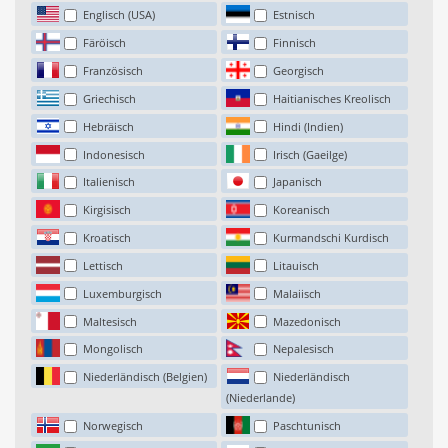
Englisch (USA)
Estnisch
Färöisch
Finnisch
Französisch
Georgisch
Griechisch
Haitianisches Kreolisch
Hebräisch
Hindi (Indien)
Indonesisch
Irisch (Gaeilge)
Italienisch
Japanisch
Kirgisisch
Koreanisch
Kroatisch
Kurmandschi Kurdisch
Lettisch
Litauisch
Luxemburgisch
Malaiisch
Maltesisch
Mazedonisch
Mongolisch
Nepalesisch
Niederländisch (Belgien)
Niederländisch
(Niederlande)
Norwegisch
Paschtunisch