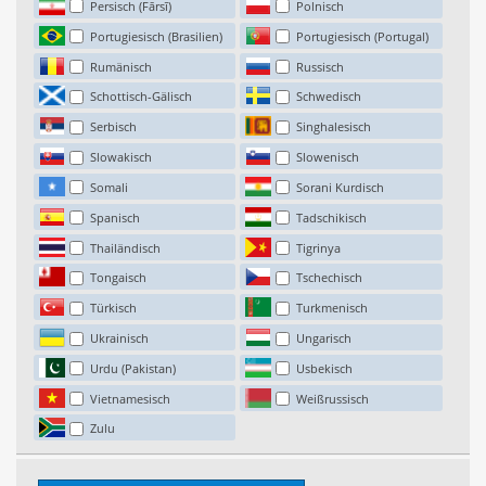
Persisch (Fārsī)
Polnisch
Portugiesisch (Brasilien)
Portugiesisch (Portugal)
Rumänisch
Russisch
Schottisch-Gälisch
Schwedisch
Serbisch
Singhalesisch
Slowakisch
Slowenisch
Somali
Sorani Kurdisch
Spanisch
Tadschikisch
Thailändisch
Tigrinya
Tongaisch
Tschechisch
Türkisch
Turkmenisch
Ukrainisch
Ungarisch
Urdu (Pakistan)
Usbekisch
Vietnamesisch
Weißrussisch
Zulu