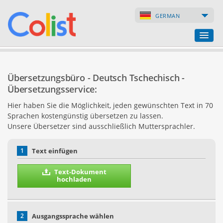
GERMAN
Übersetzungsbüro
Übersetzungsbüro - Deutsch Tschechisch -
Firmenverzeichnis
Übersetzungsservice:
Hier haben Sie die Möglichkeit, jeden gewünschten Text in 70
Webseiten
Sprachen kostengünstig übersetzen zu lassen.
Unsere Übersetzer sind ausschließlich Muttersprachler.
Internet-Shops
1
Text einfügen
Text-Dokument
hochladen
2
Ausgangssprache wählen