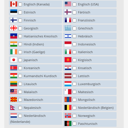
Englisch (Kanada)
Englisch (USA)
Estnisch
Färöisch
Finnisch
Französisch
Georgisch
Griechisch
Haitianisches Kreolisch
Hebräisch
Hindi (Indien)
Indonesisch
Irisch (Gaeilge)
Italienisch
Japanisch
Kirgisisch
Koreanisch
Kroatisch
Kurmandschi Kurdisch
Lettisch
Litauisch
Luxemburgisch
Malaiisch
Maltesisch
Mazedonisch
Mongolisch
Nepalesisch
Niederländisch (Belgien)
Niederländisch
Norwegisch
(Niederlande)
Paschtunisch