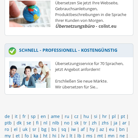
Übersetzen Sie jetzt Ihre Webseite,
Gebrauchsanleitungen,
Produktbeschreibungen in die Sprache
Ihrer Kunden von Morgen.
Übersetzungsbüro
- colist.eu
SCHNELL - PROFESSIONELL - KOSTENGÜNSTIG
Übersetzungsservice für 70 Sprachen,
jetzt Angebot anfordern!
Erschließen Sie neue Märkte.
Wir übersetzen für Sie...
de
|
it
|
fr
|
sp
|
en
|
ame
|
ru
|
cz
|
hu
|
si
|
hr
|
pl
|
pt
|
ptb
|
dk
|
se
|
fi
|
nl
|
nlb
|
no
|
sk
|
tr
|
zh
|
zhs
|
ja
|
ar
|
ro
|
el
|
uk
|
sr
|
bg
|
bs
|
sq
|
iw
|
af
|
hy
|
az
|
eu
|
bn
|
my
|
et
|
fo
|
ka
|
ht
|
hi
|
lv
|
lt
|
lb
|
ms
|
mt
|
mn
|
ne
|