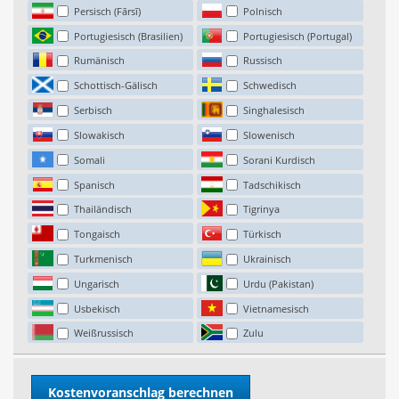
Persisch (Fārsī)
Polnisch
Portugiesisch (Brasilien)
Portugiesisch (Portugal)
Rumänisch
Russisch
Schottisch-Gälisch
Schwedisch
Serbisch
Singhalesisch
Slowakisch
Slowenisch
Somali
Sorani Kurdisch
Spanisch
Tadschikisch
Thailändisch
Tigrinya
Tongaisch
Türkisch
Turkmenisch
Ukrainisch
Ungarisch
Urdu (Pakistan)
Usbekisch
Vietnamesisch
Weißrussisch
Zulu