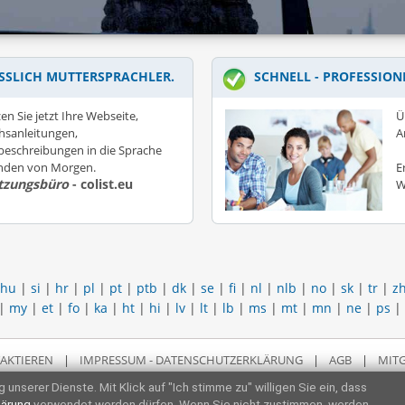
SSLICH MUTTERSPRACHLER.
SCHNELL - PROFESSION
en Sie jetzt Ihre Webseite,
Ü
hsanleitungen,
A
eschreibungen in die Sprache
unden von Morgen.
E
tzungsbüro
- colist.eu
W
hu
|
si
|
hr
|
pl
|
pt
|
ptb
|
dk
|
se
|
fi
|
nl
|
nlb
|
no
|
sk
|
tr
|
z
|
my
|
et
|
fo
|
ka
|
ht
|
hi
|
lv
|
lt
|
lb
|
ms
|
mt
|
mn
|
ne
|
ps
|
AKTIEREN
|
IMPRESSUM - DATENSCHUTZERKLÄRUNG
|
AGB
|
MITG
 unserer Dienste. Mit Klick auf "Ich stimme zu" willigen Sie ein, dass
lärung
verwendet werden dürfen. Wenn Sie nicht zustimmen, werden