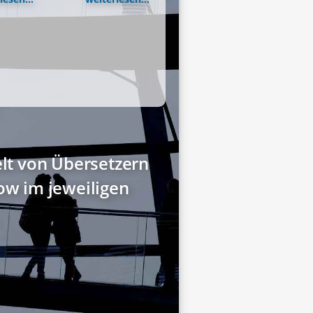
elt von Übersetzern
w im jeweiligen