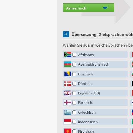
3
Übersetzung - Zielsprachen wä
Wählen Sie aus, in welche Sprachen über
Afrikaans
Aserbaidschanisch
Bosnisch
Dänisch
Englisch (GB)
Färöisch
Griechisch
Indonesisch
Kirgisisch