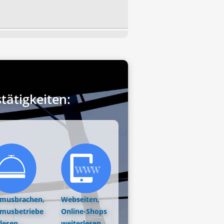
ätigkeiten:
smusbrachen,
Webseiten,
smusbetriebe
Online-Shops
lesen...
weiterlesen...