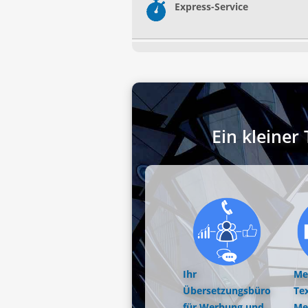
Express-Service
Ein kleine
Ihr
Me
Übersetzungsbüro
Tex
für Werbung und
Me