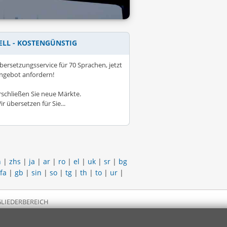
ELL - KOSTENGÜNSTIG
bersetzungsservice für 70 Sprachen, jetzt
ngebot anfordern!
rschließen Sie neue Märkte.
ir übersetzen für Sie...
h
|
zhs
|
ja
|
ar
|
ro
|
el
|
uk
|
sr
|
bg
fa
|
gb
|
sin
|
so
|
tg
|
th
|
to
|
ur
|
LIEDERBEREICH