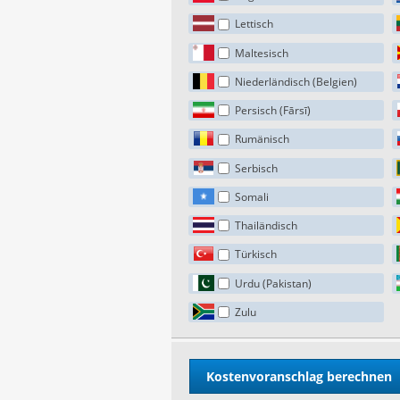
Lettisch
Maltesisch
Niederländisch (Belgien)
Persisch (Fārsī)
Rumänisch
Serbisch
Somali
Thailändisch
Türkisch
Urdu (Pakistan)
Zulu