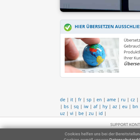
HIER ÜBERSETZEN AUSSCHLIE
Übersetz
Gebrauc
Produktb
Ihrer K
Überse
de
|
it
|
fr
|
sp
|
en
|
ame
|
ru
|
cz
|
|
bs
|
sq
|
iw
|
af
|
hy
|
az
|
eu
|
bn
uz
|
vi
|
be
|
zu
|
id
|
SUPPORT KONT
Cookies helfen uns bei der Bereitstellung
Cookies gemäß unserer
Datenschutzerk