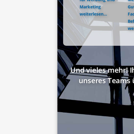
Marketing
Gu
weiterlesen...
Fac
Be
wei
Und vieles mehr! I
unseres Teams 