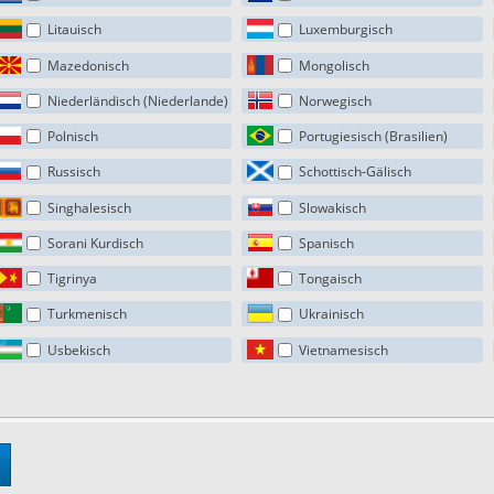
Litauisch
Luxemburgisch
Mazedonisch
Mongolisch
Niederländisch (Niederlande)
Norwegisch
Polnisch
Portugiesisch (Brasilien)
Russisch
Schottisch-Gälisch
Singhalesisch
Slowakisch
Sorani Kurdisch
Spanisch
Tigrinya
Tongaisch
Turkmenisch
Ukrainisch
Usbekisch
Vietnamesisch