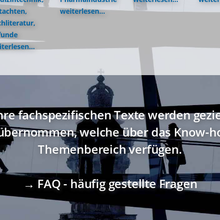
tachten,
weiterlesen...
hliteratur,
funde
terlesen...
hre fachspezifischen Texte werden gezi
übernommen, welche über das Know-ho
Themenbereich verfügen.
→ FAQ - häufig gestellte Fragen