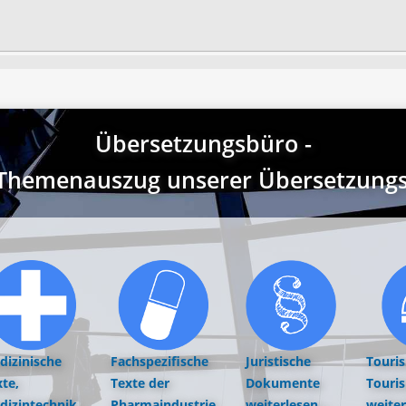
Übersetzungsbüro -
r Themenauszug unserer Übersetzungst
dizinische
Fachspezifische
Juristische
Touri
te,
Texte der
Dokumente
Touri
dizintechnik,
Pharmaindustrie
weiterlesen...
weiter