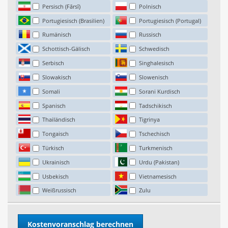
Persisch (Fārsī)
Polnisch
Portugiesisch (Brasilien)
Portugiesisch (Portugal)
Rumänisch
Russisch
Schottisch-Gälisch
Schwedisch
Serbisch
Singhalesisch
Slowakisch
Slowenisch
Somali
Sorani Kurdisch
Spanisch
Tadschikisch
Thailändisch
Tigrinya
Tongaisch
Tschechisch
Türkisch
Turkmenisch
Ukrainisch
Urdu (Pakistan)
Usbekisch
Vietnamesisch
Weißrussisch
Zulu