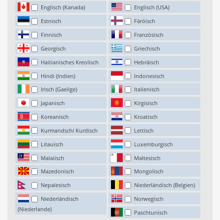
Englisch (Kanada)
Englisch (USA)
Estnisch
Färöisch
Finnisch
Französisch
Georgisch
Griechisch
Haitianisches Kreolisch
Hebräisch
Hindi (Indien)
Indonesisch
Irisch (Gaeilge)
Italienisch
Japanisch
Kirgisisch
Koreanisch
Kroatisch
Kurmandschi Kurdisch
Lettisch
Litauisch
Luxemburgisch
Malaiisch
Maltesisch
Mazedonisch
Mongolisch
Nepalesisch
Niederländisch (Belgien)
Niederländisch
Norwegisch
(Niederlande)
Paschtunisch