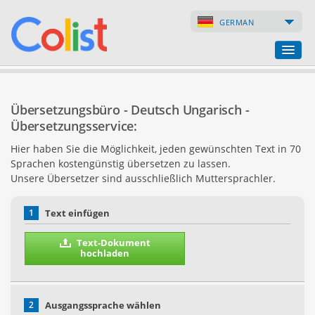
GERMAN
Übersetzungsbüro
Übersetzungsbüro - Deutsch Ungarisch -
Firmenverzeichnis
Übersetzungsservice:
Hier haben Sie die Möglichkeit, jeden gewünschten Text in 70
Webseiten
Sprachen kostengünstig übersetzen zu lassen.
Unsere Übersetzer sind ausschließlich Muttersprachler.
Internet-Shops
1
Text einfügen
Text-Dokument
hochladen
2
Ausgangssprache wählen