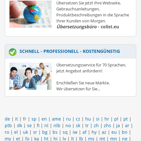
Übersetzen Sie jetzt Ihre Webseite,
Gebrauchsanleitungen,
Produktbeschreibungen in die Sprache
Ihrer Kunden von Morgen.
Übersetzungsbüro
- colist.eu
SCHNELL - PROFESSIONELL - KOSTENGÜNSTIG
Übersetzungsservice für 70 Sprachen,
jetzt Angebot anfordern!
Erschließen Sie neue Märkte.
Wir übersetzen für Sie...
de
|
it
|
fr
|
sp
|
en
|
ame
|
ru
|
cz
|
hu
|
si
|
hr
|
pl
|
pt
|
ptb
|
dk
|
se
|
fi
|
nl
|
nlb
|
no
|
sk
|
tr
|
zh
|
zhs
|
ja
|
ar
|
ro
|
el
|
uk
|
sr
|
bg
|
bs
|
sq
|
iw
|
af
|
hy
|
az
|
eu
|
bn
|
my
|
et
|
fo
|
ka
|
ht
|
hi
|
lv
|
lt
|
lb
|
ms
|
mt
|
mn
|
ne
|