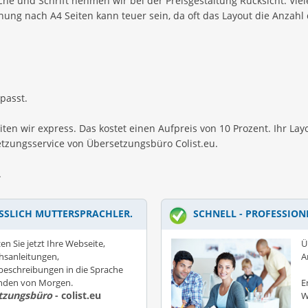
che und Schrift nehmen wir bei der Preisgestaltung Rücksicht. Vi
nung nach A4 Seiten kann teuer sein, da oft das Layout die Anzahl
 passt.
eiten wir express. Das kostet einen Aufpreis von 10 Prozent. Ihr La
zungsservice von Übersetzungsbüro Colist.eu.
.
SSLICH MUTTERSPRACHLER.
SCHNELL - PROFESSION
en Sie jetzt Ihre Webseite,
Ü
hsanleitungen,
A
eschreibungen in die Sprache
unden von Morgen.
E
tzungsbüro
- colist.eu
W