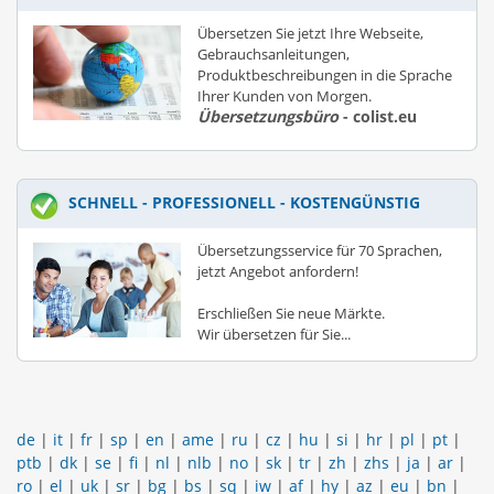
Übersetzen Sie jetzt Ihre Webseite,
Gebrauchsanleitungen,
Produktbeschreibungen in die Sprache
Ihrer Kunden von Morgen.
Übersetzungsbüro
- colist.eu
SCHNELL - PROFESSIONELL - KOSTENGÜNSTIG
Übersetzungsservice für 70 Sprachen,
jetzt Angebot anfordern!
Erschließen Sie neue Märkte.
Wir übersetzen für Sie...
de
|
it
|
fr
|
sp
|
en
|
ame
|
ru
|
cz
|
hu
|
si
|
hr
|
pl
|
pt
|
ptb
|
dk
|
se
|
fi
|
nl
|
nlb
|
no
|
sk
|
tr
|
zh
|
zhs
|
ja
|
ar
|
ro
|
el
|
uk
|
sr
|
bg
|
bs
|
sq
|
iw
|
af
|
hy
|
az
|
eu
|
bn
|