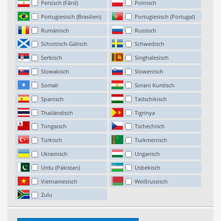
Persisch (Fārsī)
Polnisch
Portugiesisch (Brasilien)
Portugiesisch (Portugal)
Rumänisch
Russisch
Schottisch-Gälisch
Schwedisch
Serbisch
Singhalesisch
Slowakisch
Slowenisch
Somali
Sorani Kurdisch
Spanisch
Tadschikisch
Thailändisch
Tigrinya
Tongaisch
Tschechisch
Türkisch
Turkmenisch
Ukrainisch
Ungarisch
Urdu (Pakistan)
Usbekisch
Vietnamesisch
Weißrussisch
Zulu