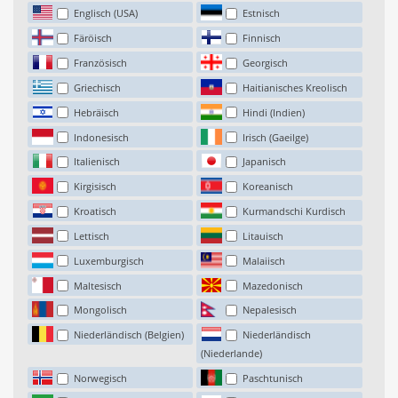
Englisch (USA)
Estnisch
Färöisch
Finnisch
Französisch
Georgisch
Griechisch
Haitianisches Kreolisch
Hebräisch
Hindi (Indien)
Indonesisch
Irisch (Gaeilge)
Italienisch
Japanisch
Kirgisisch
Koreanisch
Kroatisch
Kurmandschi Kurdisch
Lettisch
Litauisch
Luxemburgisch
Malaiisch
Maltesisch
Mazedonisch
Mongolisch
Nepalesisch
Niederländisch (Belgien)
Niederländisch
(Niederlande)
Norwegisch
Paschtunisch