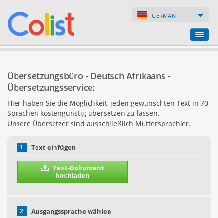
GERMAN
Übersetzungsbüro
Übersetzungsbüro - Deutsch Afrikaans -
Firmenverzeichnis
Übersetzungsservice:
Hier haben Sie die Möglichkeit, jeden gewünschten Text in 70
Webseiten
Sprachen kostengünstig übersetzen zu lassen.
Unsere Übersetzer sind ausschließlich Muttersprachler.
Internet-Shops
1
Text einfügen
Text-Dokument
hochladen
2
Ausgangssprache wählen