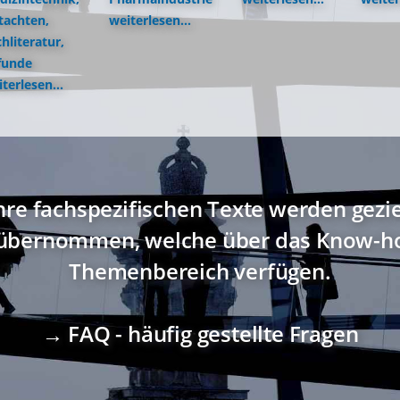
tachten,
weiterlesen...
hliteratur,
funde
terlesen...
hre fachspezifischen Texte werden gezi
übernommen, welche über das Know-ho
Themenbereich verfügen.
→ FAQ - häufig gestellte Fragen