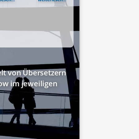
elt von Übersetzern
w im jeweiligen