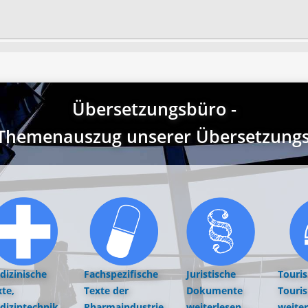
Übersetzungsbüro -
r Themenauszug unserer Übersetzungst
dizinische
Fachspezifische
Juristische
Touri
te,
Texte der
Dokumente
Touri
dizintechnik,
Pharmaindustrie
weiterlesen...
weiter