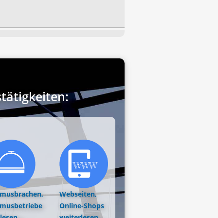
ätigkeiten:
smusbrachen,
Webseiten,
smusbetriebe
Online-Shops
lesen...
weiterlesen...