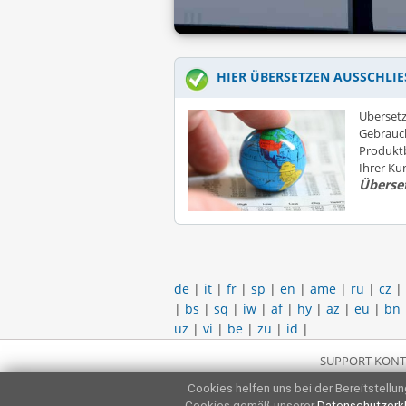
HIER ÜBERSETZEN AUSSCHLIE
Übersetz
Gebrauc
Produktb
Ihrer K
Überse
de
|
it
|
fr
|
sp
|
en
|
ame
|
ru
|
cz
|
|
bs
|
sq
|
iw
|
af
|
hy
|
az
|
eu
|
bn
uz
|
vi
|
be
|
zu
|
id
|
SUPPORT KONT
Cookies helfen uns bei der Bereitstellung
Cookies gemäß unserer
Datenschutzerk