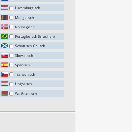
Luxemburgisch
Mongolisch
Norwegisch
Portugiesisch (Brasilien)
Schottisch-Gälisch
Slowakisch
Spanisch
Tschechisch
Ungarisch
Weißrussisch