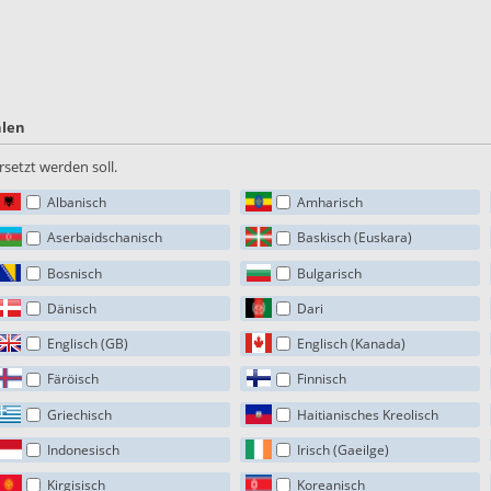
hlen
setzt werden soll.
Albanisch
Amharisch
Aserbaidschanisch
Baskisch (Euskara)
Bosnisch
Bulgarisch
Dänisch
Dari
Englisch (GB)
Englisch (Kanada)
Färöisch
Finnisch
Griechisch
Haitianisches Kreolisch
Indonesisch
Irisch (Gaeilge)
Kirgisisch
Koreanisch