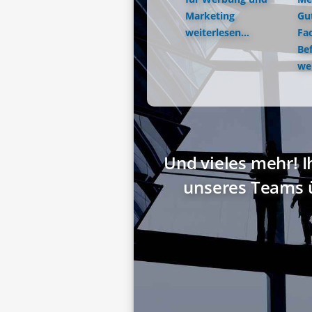
Marketing
Gu
weiterlesen...
Fac
Be
wei
Und vieles mehr! I
unseres Teams 