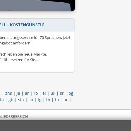
ELL - KOSTENGÜNSTIG
bersetzungsservice für 70 Sprachen, jetzt
ngebot anfordern!
rschließen Sie neue Märkte.
ir übersetzen für Sie...
h
|
zhs
|
ja
|
ar
|
ro
|
el
|
uk
|
sr
|
bg
fa
|
gb
|
sin
|
so
|
tg
|
th
|
to
|
ur
|
LIEDERBEREICH