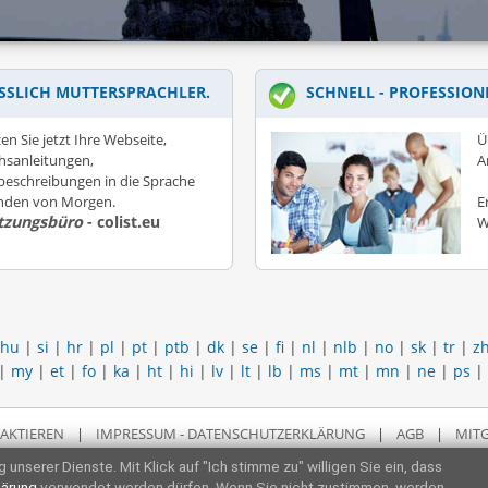
SSLICH MUTTERSPRACHLER.
SCHNELL - PROFESSION
en Sie jetzt Ihre Webseite,
Ü
hsanleitungen,
A
eschreibungen in die Sprache
unden von Morgen.
E
tzungsbüro
- colist.eu
W
hu
|
si
|
hr
|
pl
|
pt
|
ptb
|
dk
|
se
|
fi
|
nl
|
nlb
|
no
|
sk
|
tr
|
z
|
my
|
et
|
fo
|
ka
|
ht
|
hi
|
lv
|
lt
|
lb
|
ms
|
mt
|
mn
|
ne
|
ps
|
AKTIEREN
|
IMPRESSUM - DATENSCHUTZERKLÄRUNG
|
AGB
|
MITG
 unserer Dienste. Mit Klick auf "Ich stimme zu" willigen Sie ein, dass
lärung
verwendet werden dürfen. Wenn Sie nicht zustimmen, werden