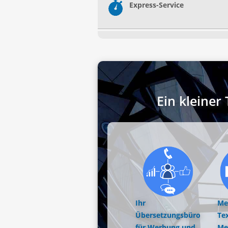
Express-Service
Ein kleine
Ihr
Me
Übersetzungsbüro
Tex
für Werbung und
Me