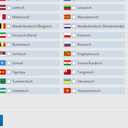
Lettisch
Litauisch
Maltesisch
Mazedonisch
Niederländisch (Belgien)
Niederländisch (Niederlande)
Persisch (Fārsī)
Polnisch
Rumänisch
Russisch
Serbisch
Singhalesisch
Somali
Sorani Kurdisch
Tigrinya
Tongaisch
Turkmenisch
Ukrainisch
Usbekisch
Vietnamesisch