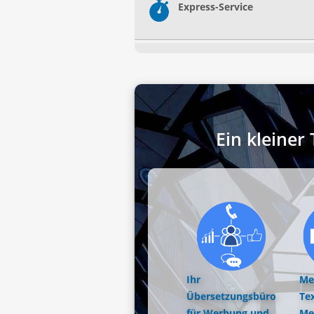
Express-Service
Ein kleine
Ihr
Me
Übersetzungsbüro
Tex
für Werbung und
Me