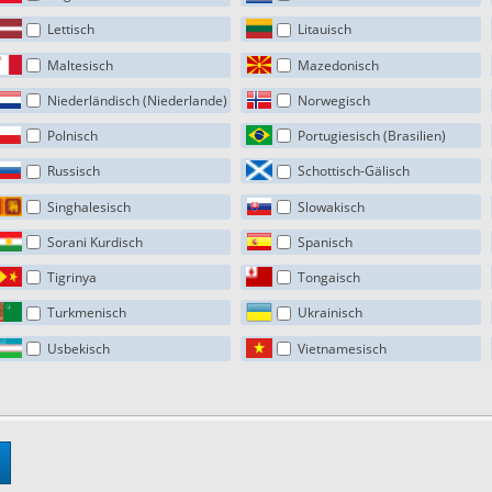
Lettisch
Litauisch
Maltesisch
Mazedonisch
Niederländisch (Niederlande)
Norwegisch
Polnisch
Portugiesisch (Brasilien)
Russisch
Schottisch-Gälisch
Singhalesisch
Slowakisch
Sorani Kurdisch
Spanisch
Tigrinya
Tongaisch
Turkmenisch
Ukrainisch
Usbekisch
Vietnamesisch