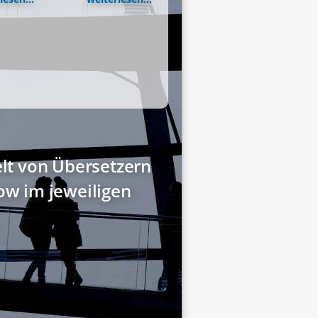
elt von Übersetzern
w im jeweiligen