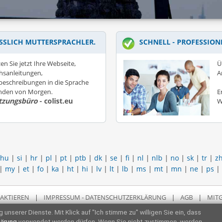
SSLICH MUTTERSPRACHLER.
SCHNELL - PROFESSION
en Sie jetzt Ihre Webseite,
Ü
hsanleitungen,
A
eschreibungen in die Sprache
unden von Morgen.
E
tzungsbüro
- colist.eu
W
hu
|
si
|
hr
|
pl
|
pt
|
ptb
|
dk
|
se
|
fi
|
nl
|
nlb
|
no
|
sk
|
tr
|
z
|
my
|
et
|
fo
|
ka
|
ht
|
hi
|
lv
|
lt
|
lb
|
ms
|
mt
|
mn
|
ne
|
ps
|
AKTIEREN
|
IMPRESSUM - DATENSCHUTZERKLÄRUNG
|
AGB
|
MITG
 unserer Dienste. Mit Klick auf "Ich stimme zu" willigen Sie ein, dass
lärung
verwendet werden dürfen. Wenn Sie nicht zustimmen, werden