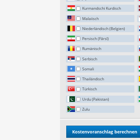
Kurmandschi Kurdisch
Malaiisch
Niederländisch (Belgien)
Persisch (Fārsī)
Rumänisch
Serbisch
Somali
Thailändisch
Türkisch
Urdu (Pakistan)
Zulu