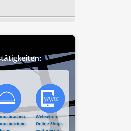
ätigkeiten:
smusbrachen,
Webseiten,
smusbetriebe
Online-Shops
lesen...
weiterlesen...