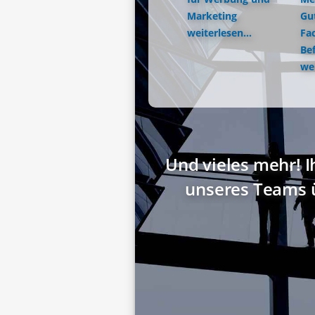
Marketing
Gu
weiterlesen...
Fac
Be
wei
Und vieles mehr! I
unseres Teams 