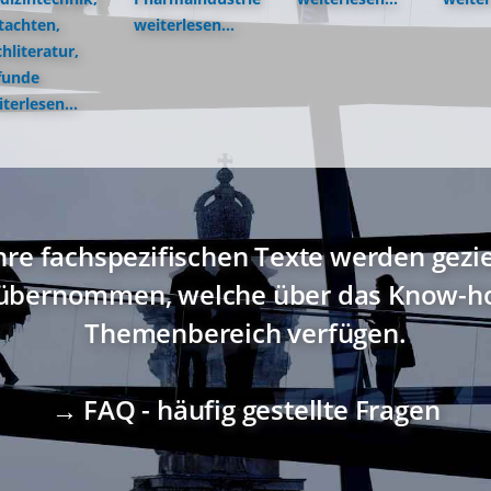
tachten,
weiterlesen...
hliteratur,
funde
terlesen...
hre fachspezifischen Texte werden gezi
übernommen, welche über das Know-ho
Themenbereich verfügen.
→ FAQ - häufig gestellte Fragen