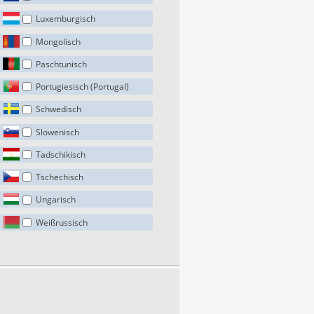
Luxemburgisch
Mongolisch
Paschtunisch
Portugiesisch (Portugal)
Schwedisch
Slowenisch
Tadschikisch
Tschechisch
Ungarisch
Weißrussisch