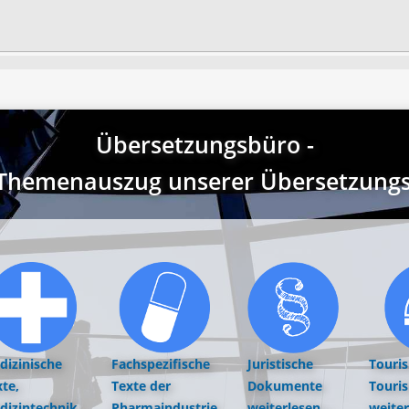
Übersetzungsbüro -
r Themenauszug unserer Übersetzungst
dizinische
Fachspezifische
Juristische
Touri
te,
Texte der
Dokumente
Touri
dizintechnik,
Pharmaindustrie
weiterlesen...
weiter