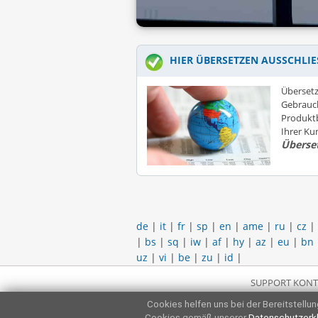
HIER ÜBERSETZEN AUSSCHLIE
Übersetz
Gebrauc
Produktb
Ihrer K
Überse
de
|
it
|
fr
|
sp
|
en
|
ame
|
ru
|
cz
|
|
bs
|
sq
|
iw
|
af
|
hy
|
az
|
eu
|
bn
uz
|
vi
|
be
|
zu
|
id
|
SUPPORT KONT
Cookies helfen uns bei der Bereitstellung
Cookies gemäß unserer
Datenschutzerk