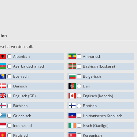
hlen
setzt werden soll.
Albanisch
Amharisch
Aserbaidschanisch
Baskisch (Euskara)
Bosnisch
Bulgarisch
Dänisch
Dari
Englisch (GB)
Englisch (Kanada)
Färöisch
Finnisch
Griechisch
Haitianisches Kreolisch
Indonesisch
Irisch (Gaeilge)
Kirgisisch
Koreanisch