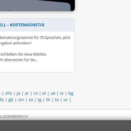
ELL - KOSTENGÜNSTIG
bersetzungsservice für 70 Sprachen, jetzt
ngebot anfordern!
rschließen Sie neue Märkte.
ir übersetzen für Sie...
h
|
zhs
|
ja
|
ar
|
ro
|
el
|
uk
|
sr
|
bg
fa
|
gb
|
sin
|
so
|
tg
|
th
|
to
|
ur
|
LIEDERBEREICH