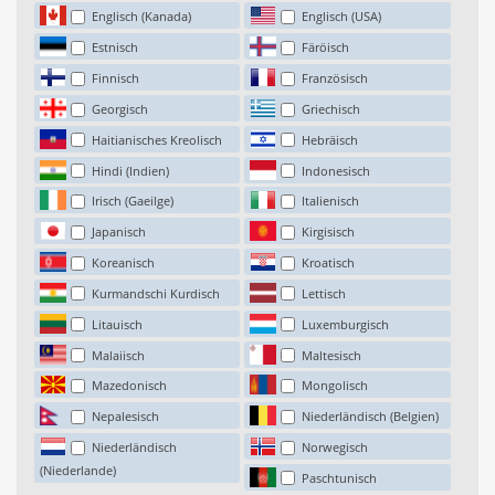
Englisch (Kanada)
Englisch (USA)
Estnisch
Färöisch
Finnisch
Französisch
Georgisch
Griechisch
Haitianisches Kreolisch
Hebräisch
Hindi (Indien)
Indonesisch
Irisch (Gaeilge)
Italienisch
Japanisch
Kirgisisch
Koreanisch
Kroatisch
Kurmandschi Kurdisch
Lettisch
Litauisch
Luxemburgisch
Malaiisch
Maltesisch
Mazedonisch
Mongolisch
Nepalesisch
Niederländisch (Belgien)
Niederländisch
Norwegisch
(Niederlande)
Paschtunisch