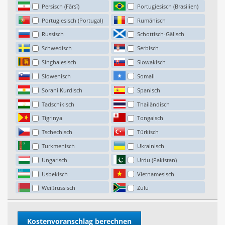
Persisch (Fārsī)
Portugiesisch (Brasilien)
Portugiesisch (Portugal)
Rumänisch
Russisch
Schottisch-Gälisch
Schwedisch
Serbisch
Singhalesisch
Slowakisch
Slowenisch
Somali
Sorani Kurdisch
Spanisch
Tadschikisch
Thailändisch
Tigrinya
Tongaisch
Tschechisch
Türkisch
Turkmenisch
Ukrainisch
Ungarisch
Urdu (Pakistan)
Usbekisch
Vietnamesisch
Weißrussisch
Zulu