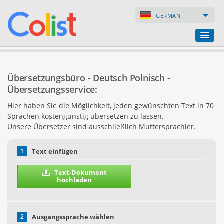
GERMAN
Übersetzungsbüro
Übersetzungsbüro - Deutsch Polnisch -
Firmenverzeichnis
Übersetzungsservice:
Hier haben Sie die Möglichkeit, jeden gewünschten Text in 70
Webseiten
Sprachen kostengünstig übersetzen zu lassen.
Unsere Übersetzer sind ausschließlich Muttersprachler.
Internet-Shops
1
Text einfügen
Text-Dokument
hochladen
2
Ausgangssprache wählen