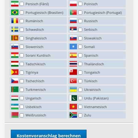
Persisch (Fārsī)
Polnisch
Portugiesisch (Brasilien)
Portugiesisch (Portugal)
Rumänisch
Russisch
Schwedisch
Serbisch
Singhalesisch
Slowakisch
Slowenisch
Somali
Sorani Kurdisch
Spanisch
Tadschikisch
Thailändisch
Tigrinya
Tongaisch
Tschechisch
Türkisch
Turkmenisch
Ukrainisch
Ungarisch
Urdu (Pakistan)
Usbekisch
Vietnamesisch
Weißrussisch
Zulu