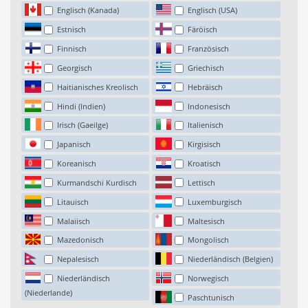
Englisch (Kanada)
Englisch (USA)
Estnisch
Färöisch
Finnisch
Französisch
Georgisch
Griechisch
Haitianisches Kreolisch
Hebräisch
Hindi (Indien)
Indonesisch
Irisch (Gaeilge)
Italienisch
Japanisch
Kirgisisch
Koreanisch
Kroatisch
Kurmandschi Kurdisch
Lettisch
Litauisch
Luxemburgisch
Malaiisch
Maltesisch
Mazedonisch
Mongolisch
Nepalesisch
Niederländisch (Belgien)
Niederländisch
Norwegisch
(Niederlande)
Paschtunisch