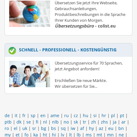
Übersetzen Sie jetzt Ihre Webseite,
Gebrauchsanleitungen,
Produktbeschreibungen in die Sprache
Ihrer Kunden von Morgen.
Übersetzungsbüro
- colist.eu
SCHNELL - PROFESSIONELL - KOSTENGÜNSTIG
Übersetzungsservice für 70 Sprachen,
jetzt Angebot anfordern!
Erschließen Sie neue Märkte.
Wir übersetzen für Sie...
de
|
it
|
fr
|
sp
|
en
|
ame
|
ru
|
cz
|
hu
|
si
|
hr
|
pl
|
pt
|
ptb
|
dk
|
se
|
fi
|
nl
|
nlb
|
no
|
sk
|
tr
|
zh
|
zhs
|
ja
|
ar
|
ro
|
el
|
uk
|
sr
|
bg
|
bs
|
sq
|
iw
|
af
|
hy
|
az
|
eu
|
bn
|
my
|
et
|
fo
|
ka
|
ht
|
hi
|
lv
|
lt
|
lb
|
ms
|
mt
|
mn
|
ne
|