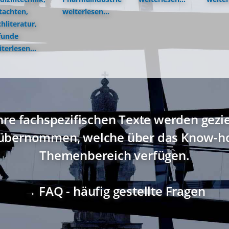
tachten,
weiterlesen...
hliteratur,
funde
terlesen...
hre fachspezifischen Texte werden gezi
übernommen, welche über das Know-ho
Themenbereich verfügen.
→ FAQ - häufig gestellte Fragen