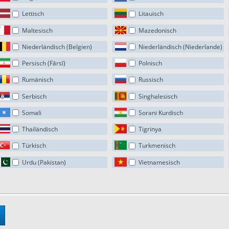
Lettisch
Litauisch
Maltesisch
Mazedonisch
Niederländisch (Belgien)
Niederländisch (Niederlande)
Persisch (Fārsī)
Polnisch
Rumänisch
Russisch
Serbisch
Singhalesisch
Somali
Sorani Kurdisch
Thailändisch
Tigrinya
Türkisch
Turkmenisch
Urdu (Pakistan)
Vietnamesisch