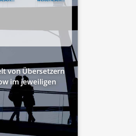
elt von Übersetzern
w im jeweiligen