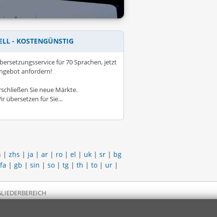
ELL - KOSTENGÜNSTIG
bersetzungsservice für 70 Sprachen, jetzt
ngebot anfordern!
rschließen Sie neue Märkte.
ir übersetzen für Sie...
h
|
zhs
|
ja
|
ar
|
ro
|
el
|
uk
|
sr
|
bg
fa
|
gb
|
sin
|
so
|
tg
|
th
|
to
|
ur
|
LIEDERBEREICH