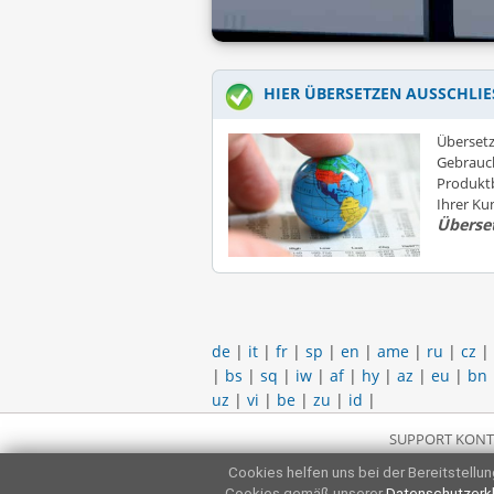
HIER ÜBERSETZEN AUSSCHLIE
Übersetz
Gebrauc
Produktb
Ihrer K
Überse
de
|
it
|
fr
|
sp
|
en
|
ame
|
ru
|
cz
|
|
bs
|
sq
|
iw
|
af
|
hy
|
az
|
eu
|
bn
uz
|
vi
|
be
|
zu
|
id
|
SUPPORT KONT
Cookies helfen uns bei der Bereitstellung
Cookies gemäß unserer
Datenschutzerk