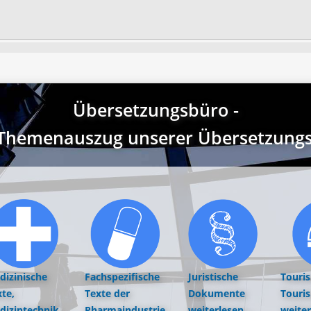
Übersetzungsbüro -
r Themenauszug unserer Übersetzungst
dizinische
Fachspezifische
Juristische
Touri
te,
Texte der
Dokumente
Touri
dizintechnik,
Pharmaindustrie
weiterlesen...
weiter