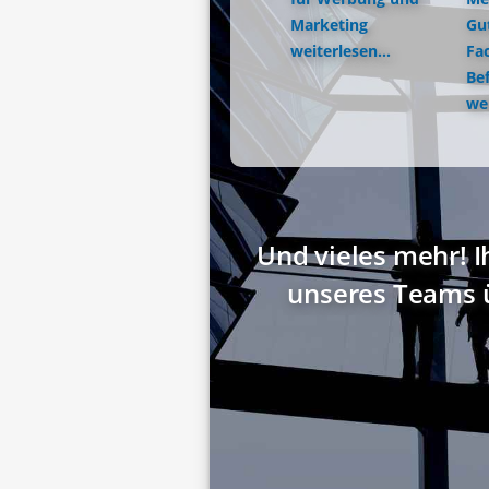
Marketing
Gu
weiterlesen...
Fac
Be
wei
Und vieles mehr! I
unseres Teams 