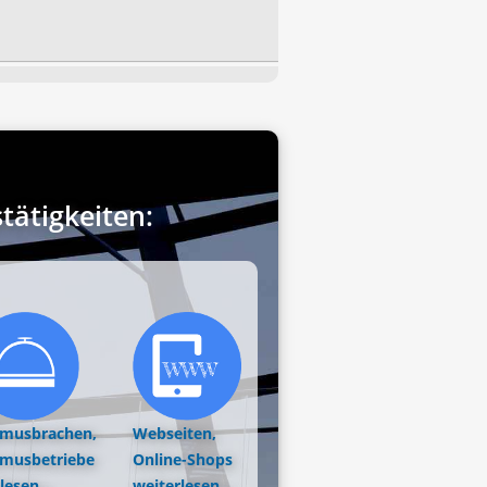
ätigkeiten:
smusbrachen,
Webseiten,
smusbetriebe
Online-Shops
lesen...
weiterlesen...