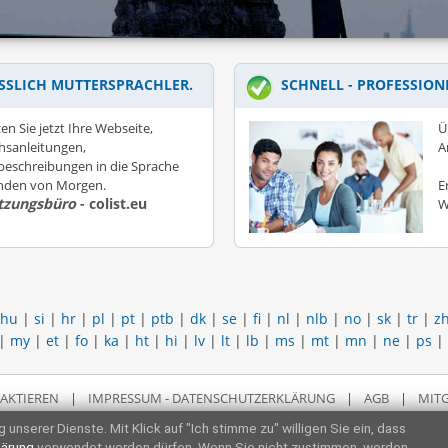
SSLICH MUTTERSPRACHLER.
SCHNELL - PROFESSION
en Sie jetzt Ihre Webseite,
Ü
hsanleitungen,
A
eschreibungen in die Sprache
unden von Morgen.
E
tzungsbüro
- colist.eu
W
hu
|
si
|
hr
|
pl
|
pt
|
ptb
|
dk
|
se
|
fi
|
nl
|
nlb
|
no
|
sk
|
tr
|
z
|
my
|
et
|
fo
|
ka
|
ht
|
hi
|
lv
|
lt
|
lb
|
ms
|
mt
|
mn
|
ne
|
ps
|
AKTIEREN
|
IMPRESSUM - DATENSCHUTZERKLÄRUNG
|
AGB
|
MITG
 unserer Dienste. Mit Klick auf "Ich stimme zu" willigen Sie ein, dass
lärung
verwendet werden dürfen. Wenn Sie nicht zustimmen, werden