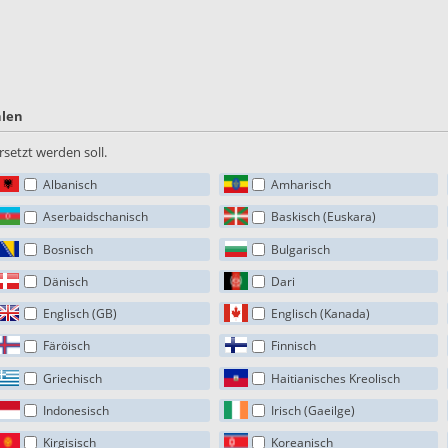
hlen
setzt werden soll.
Albanisch
Amharisch
Aserbaidschanisch
Baskisch (Euskara)
Bosnisch
Bulgarisch
Dänisch
Dari
Englisch (GB)
Englisch (Kanada)
Färöisch
Finnisch
Griechisch
Haitianisches Kreolisch
Indonesisch
Irisch (Gaeilge)
Kirgisisch
Koreanisch