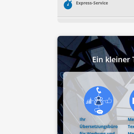
Express-Service
Ein kleine
Ihr
Me
Übersetzungsbüro
Tex
für Werbung und
Me