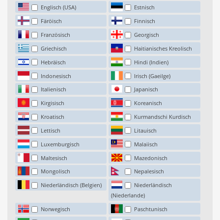
Englisch (USA)
Estnisch
Färöisch
Finnisch
Französisch
Georgisch
Griechisch
Haitianisches Kreolisch
Hebräisch
Hindi (Indien)
Indonesisch
Irisch (Gaeilge)
Italienisch
Japanisch
Kirgisisch
Koreanisch
Kroatisch
Kurmandschi Kurdisch
Lettisch
Litauisch
Luxemburgisch
Malaiisch
Maltesisch
Mazedonisch
Mongolisch
Nepalesisch
Niederländisch (Belgien)
Niederländisch
(Niederlande)
Norwegisch
Paschtunisch