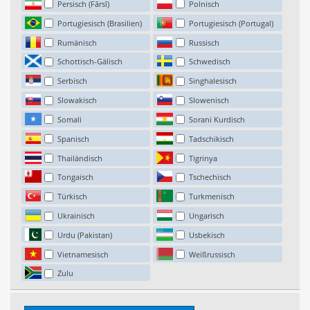
Persisch (Fārsī)
Polnisch
Portugiesisch (Brasilien)
Portugiesisch (Portugal)
Rumänisch
Russisch
Schottisch-Gälisch
Schwedisch
Serbisch
Singhalesisch
Slowakisch
Slowenisch
Somali
Sorani Kurdisch
Spanisch
Tadschikisch
Thailändisch
Tigrinya
Tongaisch
Tschechisch
Türkisch
Turkmenisch
Ukrainisch
Ungarisch
Urdu (Pakistan)
Usbekisch
Vietnamesisch
Weißrussisch
Zulu