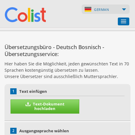
GERMAN
Übersetzungsbüro
Übersetzungsbüro - Deutsch Bosnisch -
Firmenverzeichnis
Übersetzungsservice:
Hier haben Sie die Möglichkeit, jeden gewünschten Text in 70
Webseiten
Sprachen kostengünstig übersetzen zu lassen.
Unsere Übersetzer sind ausschließlich Muttersprachler.
Internet-Shops
1
Text einfügen
Text-Dokument
hochladen
2
Ausgangssprache wählen