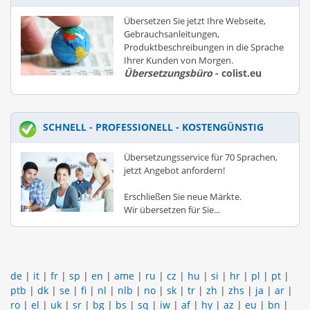
Übersetzen Sie jetzt Ihre Webseite,
Gebrauchsanleitungen,
Produktbeschreibungen in die Sprache
Ihrer Kunden von Morgen.
Übersetzungsbüro
- colist.eu
SCHNELL - PROFESSIONELL - KOSTENGÜNSTIG
Übersetzungsservice für 70 Sprachen,
jetzt Angebot anfordern!
Erschließen Sie neue Märkte.
Wir übersetzen für Sie...
de
|
it
|
fr
|
sp
|
en
|
ame
|
ru
|
cz
|
hu
|
si
|
hr
|
pl
|
pt
|
ptb
|
dk
|
se
|
fi
|
nl
|
nlb
|
no
|
sk
|
tr
|
zh
|
zhs
|
ja
|
ar
|
ro
|
el
|
uk
|
sr
|
bg
|
bs
|
sq
|
iw
|
af
|
hy
|
az
|
eu
|
bn
|