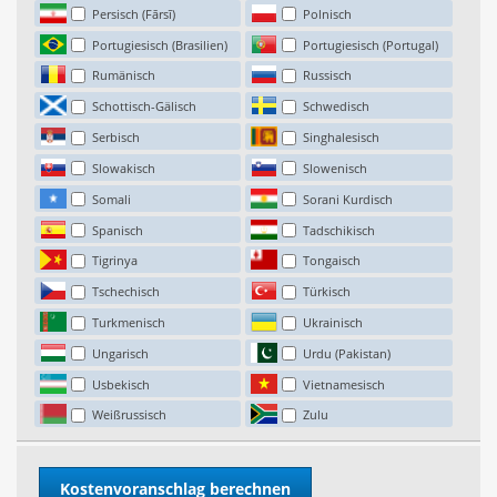
Persisch (Fārsī)
Polnisch
Portugiesisch (Brasilien)
Portugiesisch (Portugal)
Rumänisch
Russisch
Schottisch-Gälisch
Schwedisch
Serbisch
Singhalesisch
Slowakisch
Slowenisch
Somali
Sorani Kurdisch
Spanisch
Tadschikisch
Tigrinya
Tongaisch
Tschechisch
Türkisch
Turkmenisch
Ukrainisch
Ungarisch
Urdu (Pakistan)
Usbekisch
Vietnamesisch
Weißrussisch
Zulu