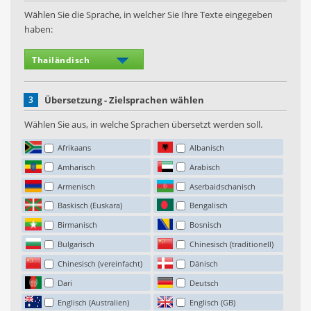
Wählen Sie die Sprache, in welcher Sie Ihre Texte eingegeben
haben:
3
Übersetzung - Zielsprachen wählen
Wählen Sie aus, in welche Sprachen übersetzt werden soll.
Afrikaans
Albanisch
Amharisch
Arabisch
Armenisch
Aserbaidschanisch
Baskisch (Euskara)
Bengalisch
Birmanisch
Bosnisch
Bulgarisch
Chinesisch (traditionell)
Chinesisch (vereinfacht)
Dänisch
Dari
Deutsch
Englisch (Australien)
Englisch (GB)