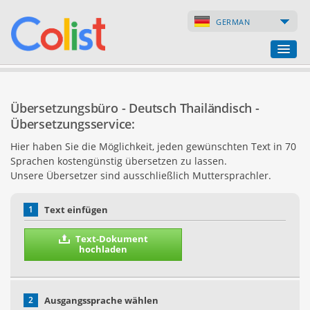
GERMAN
Übersetzungsbüro
Übersetzungsbüro - Deutsch Thailändisch -
Firmenverzeichnis
Übersetzungsservice:
Hier haben Sie die Möglichkeit, jeden gewünschten Text in 70
Webseiten
Sprachen kostengünstig übersetzen zu lassen.
Unsere Übersetzer sind ausschließlich Muttersprachler.
Internet-Shops
1
Text einfügen
Text-Dokument
hochladen
2
Ausgangssprache wählen