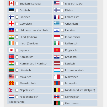
Englisch (Kanada)
Englisch (USA)
Estnisch
Färöisch
Finnisch
Französisch
Georgisch
Griechisch
Haitianisches Kreolisch
Hebräisch
Hindi (Indien)
Indonesisch
Irisch (Gaeilge)
Italienisch
Japanisch
Kirgisisch
Koreanisch
Kroatisch
Kurmandschi Kurdisch
Lettisch
Litauisch
Luxemburgisch
Malaiisch
Maltesisch
Mazedonisch
Mongolisch
Nepalesisch
Niederländisch (Belgien)
Niederländisch
Norwegisch
(Niederlande)
Paschtunisch