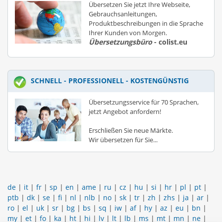
Übersetzen Sie jetzt Ihre Webseite,
Gebrauchsanleitungen,
Produktbeschreibungen in die Sprache
Ihrer Kunden von Morgen.
Übersetzungsbüro
- colist.eu
SCHNELL - PROFESSIONELL - KOSTENGÜNSTIG
Übersetzungsservice für 70 Sprachen,
jetzt Angebot anfordern!
Erschließen Sie neue Märkte.
Wir übersetzen für Sie...
de
|
it
|
fr
|
sp
|
en
|
ame
|
ru
|
cz
|
hu
|
si
|
hr
|
pl
|
pt
|
ptb
|
dk
|
se
|
fi
|
nl
|
nlb
|
no
|
sk
|
tr
|
zh
|
zhs
|
ja
|
ar
|
ro
|
el
|
uk
|
sr
|
bg
|
bs
|
sq
|
iw
|
af
|
hy
|
az
|
eu
|
bn
|
my
|
et
|
fo
|
ka
|
ht
|
hi
|
lv
|
lt
|
lb
|
ms
|
mt
|
mn
|
ne
|