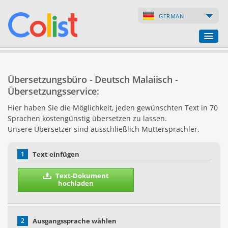
GERMAN
Übersetzungsbüro
Übersetzungsbüro - Deutsch Malaiisch -
Firmenverzeichnis
Übersetzungsservice:
Hier haben Sie die Möglichkeit, jeden gewünschten Text in 70
Webseiten
Sprachen kostengünstig übersetzen zu lassen.
Unsere Übersetzer sind ausschließlich Muttersprachler.
Internet-Shops
1
Text einfügen
Text-Dokument
hochladen
2
Ausgangssprache wählen