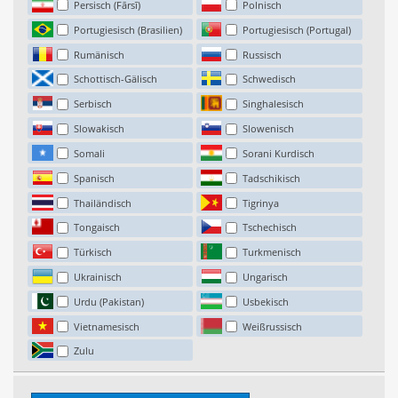
Persisch (Fārsī)
Polnisch
Portugiesisch (Brasilien)
Portugiesisch (Portugal)
Rumänisch
Russisch
Schottisch-Gälisch
Schwedisch
Serbisch
Singhalesisch
Slowakisch
Slowenisch
Somali
Sorani Kurdisch
Spanisch
Tadschikisch
Thailändisch
Tigrinya
Tongaisch
Tschechisch
Türkisch
Turkmenisch
Ukrainisch
Ungarisch
Urdu (Pakistan)
Usbekisch
Vietnamesisch
Weißrussisch
Zulu