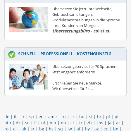
Übersetzen Sie jetzt Ihre Webseite,
Gebrauchsanleitungen,
Produktbeschreibungen in die Sprache
Ihrer Kunden von Morgen.
Übersetzungsbüro
- colist.eu
SCHNELL - PROFESSIONELL - KOSTENGÜNSTIG
Übersetzungsservice für 70 Sprachen,
jetzt Angebot anfordern!
Erschließen Sie neue Märkte.
Wir übersetzen für Sie...
de
|
it
|
fr
|
sp
|
en
|
ame
|
ru
|
cz
|
hu
|
si
|
hr
|
pl
|
pt
|
ptb
|
dk
|
se
|
fi
|
nl
|
nlb
|
no
|
sk
|
tr
|
zh
|
zhs
|
ja
|
ar
|
ro
|
el
|
uk
|
sr
|
bg
|
bs
|
sq
|
iw
|
af
|
hy
|
az
|
eu
|
bn
|