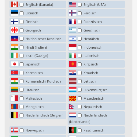
Englisch (Kanada)
Englisch (USA)
Estnisch
Färöisch
Finnisch
Französisch
Georgisch
Griechisch
Haitianisches Kreolisch
Hebräisch
Hindi (Indien)
Indonesisch
Irisch (Gaeilge)
Italienisch
Japanisch
Kirgisisch
Koreanisch
Kroatisch
Kurmandschi Kurdisch
Lettisch
Litauisch
Luxemburgisch
Maltesisch
Mazedonisch
Mongolisch
Nepalesisch
Niederländisch (Belgien)
Niederländisch
(Niederlande)
Norwegisch
Paschtunisch