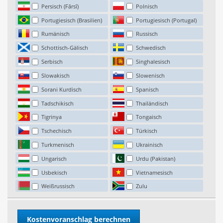
Persisch (Fārsī)
Polnisch
Portugiesisch (Brasilien)
Portugiesisch (Portugal)
Rumänisch
Russisch
Schottisch-Gälisch
Schwedisch
Serbisch
Singhalesisch
Slowakisch
Slowenisch
Sorani Kurdisch
Spanisch
Tadschikisch
Thailändisch
Tigrinya
Tongaisch
Tschechisch
Türkisch
Turkmenisch
Ukrainisch
Ungarisch
Urdu (Pakistan)
Usbekisch
Vietnamesisch
Weißrussisch
Zulu