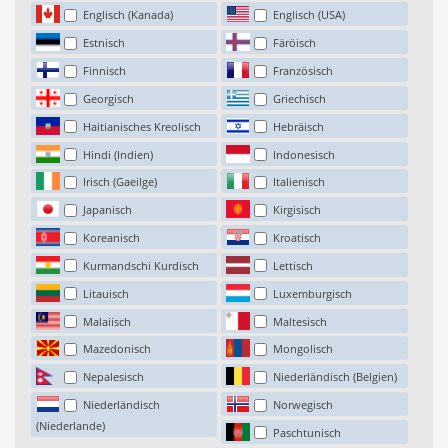
Englisch (Kanada)
Englisch (USA)
Estnisch
Färöisch
Finnisch
Französisch
Georgisch
Griechisch
Haitianisches Kreolisch
Hebräisch
Hindi (Indien)
Indonesisch
Irisch (Gaeilge)
Italienisch
Japanisch
Kirgisisch
Koreanisch
Kroatisch
Kurmandschi Kurdisch
Lettisch
Litauisch
Luxemburgisch
Malaiisch
Maltesisch
Mazedonisch
Mongolisch
Nepalesisch
Niederländisch (Belgien)
Niederländisch
Norwegisch
(Niederlande)
Paschtunisch