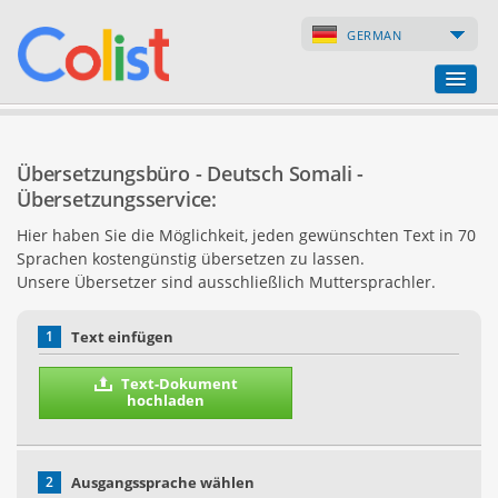
GERMAN
Übersetzungsbüro
Übersetzungsbüro - Deutsch Somali -
Firmenverzeichnis
Übersetzungsservice:
Hier haben Sie die Möglichkeit, jeden gewünschten Text in 70
Webseiten
Sprachen kostengünstig übersetzen zu lassen.
Unsere Übersetzer sind ausschließlich Muttersprachler.
Internet-Shops
1
Text einfügen
Text-Dokument
hochladen
2
Ausgangssprache wählen