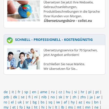
Übersetzen Sie jetzt Ihre Webseite,
Gebrauchsanleitungen,
Produktbeschreibungen in die Sprache
Ihrer Kunden von Morgen.
Übersetzungsbüro
- colist.eu
SCHNELL - PROFESSIONELL - KOSTENGÜNSTIG
Übersetzungsservice für 70 Sprachen,
jetzt Angebot anfordern!
Erschließen Sie neue Märkte.
Wir übersetzen für Sie...
de
|
it
|
fr
|
sp
|
en
|
ame
|
ru
|
cz
|
hu
|
si
|
hr
|
pl
|
pt
|
ptb
|
dk
|
se
|
fi
|
nl
|
nlb
|
no
|
sk
|
tr
|
zh
|
zhs
|
ja
|
ar
|
ro
|
el
|
uk
|
sr
|
bg
|
bs
|
sq
|
iw
|
af
|
hy
|
az
|
eu
|
bn
|
my
|
et
|
fo
|
ka
|
ht
|
hi
|
lv
|
lt
|
lb
|
ms
|
mt
|
mn
|
ne
|