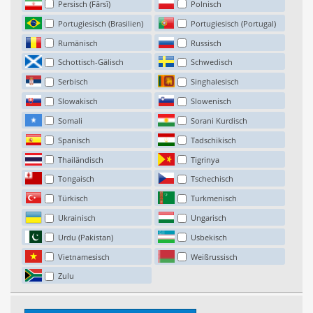
Persisch (Fārsī)
Polnisch
Portugiesisch (Brasilien)
Portugiesisch (Portugal)
Rumänisch
Russisch
Schottisch-Gälisch
Schwedisch
Serbisch
Singhalesisch
Slowakisch
Slowenisch
Somali
Sorani Kurdisch
Spanisch
Tadschikisch
Thailändisch
Tigrinya
Tongaisch
Tschechisch
Türkisch
Turkmenisch
Ukrainisch
Ungarisch
Urdu (Pakistan)
Usbekisch
Vietnamesisch
Weißrussisch
Zulu