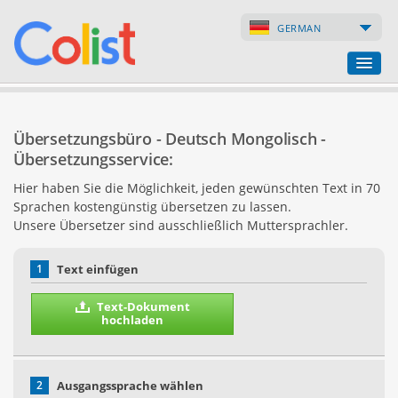
GERMAN
Übersetzungsbüro
Übersetzungsbüro - Deutsch Mongolisch -
Firmenverzeichnis
Übersetzungsservice:
Hier haben Sie die Möglichkeit, jeden gewünschten Text in 70
Webseiten
Sprachen kostengünstig übersetzen zu lassen.
Unsere Übersetzer sind ausschließlich Muttersprachler.
Internet-Shops
1
Text einfügen
Text-Dokument
hochladen
2
Ausgangssprache wählen