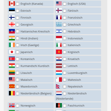
Englisch (Kanada)
Englisch (USA)
Estnisch
Färöisch
Finnisch
Französisch
Georgisch
Griechisch
Haitianisches Kreolisch
Hebräisch
Hindi (Indien)
Indonesisch
Irisch (Gaeilge)
Italienisch
Japanisch
Kirgisisch
Koreanisch
Kroatisch
Kurmandschi Kurdisch
Lettisch
Litauisch
Luxemburgisch
Malaiisch
Maltesisch
Mazedonisch
Nepalesisch
Niederländisch (Belgien)
Niederländisch
(Niederlande)
Norwegisch
Paschtunisch