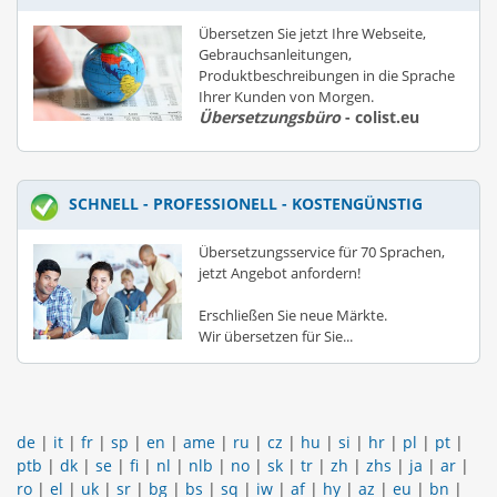
Übersetzen Sie jetzt Ihre Webseite,
Gebrauchsanleitungen,
Produktbeschreibungen in die Sprache
Ihrer Kunden von Morgen.
Übersetzungsbüro
- colist.eu
SCHNELL - PROFESSIONELL - KOSTENGÜNSTIG
Übersetzungsservice für 70 Sprachen,
jetzt Angebot anfordern!
Erschließen Sie neue Märkte.
Wir übersetzen für Sie...
de
|
it
|
fr
|
sp
|
en
|
ame
|
ru
|
cz
|
hu
|
si
|
hr
|
pl
|
pt
|
ptb
|
dk
|
se
|
fi
|
nl
|
nlb
|
no
|
sk
|
tr
|
zh
|
zhs
|
ja
|
ar
|
ro
|
el
|
uk
|
sr
|
bg
|
bs
|
sq
|
iw
|
af
|
hy
|
az
|
eu
|
bn
|