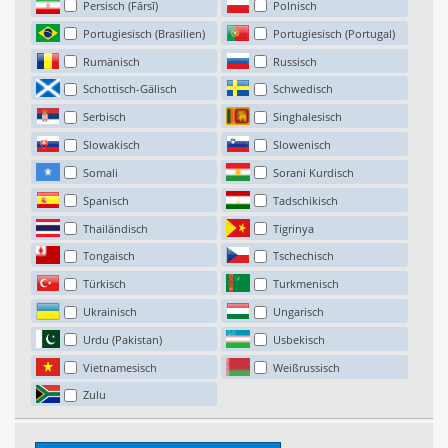
Persisch (Fārsī)
Polnisch
Portugiesisch (Brasilien)
Portugiesisch (Portugal)
Rumänisch
Russisch
Schottisch-Gälisch
Schwedisch
Serbisch
Singhalesisch
Slowakisch
Slowenisch
Somali
Sorani Kurdisch
Spanisch
Tadschikisch
Thailändisch
Tigrinya
Tongaisch
Tschechisch
Türkisch
Turkmenisch
Ukrainisch
Ungarisch
Urdu (Pakistan)
Usbekisch
Vietnamesisch
Weißrussisch
Zulu