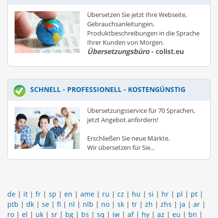
Übersetzen Sie jetzt Ihre Webseite,
Gebrauchsanleitungen,
Produktbeschreibungen in die Sprache
Ihrer Kunden von Morgen.
Übersetzungsbüro
- colist.eu
SCHNELL - PROFESSIONELL - KOSTENGÜNSTIG
Übersetzungsservice für 70 Sprachen,
jetzt Angebot anfordern!
Erschließen Sie neue Märkte.
Wir übersetzen für Sie...
de
|
it
|
fr
|
sp
|
en
|
ame
|
ru
|
cz
|
hu
|
si
|
hr
|
pl
|
pt
|
ptb
|
dk
|
se
|
fi
|
nl
|
nlb
|
no
|
sk
|
tr
|
zh
|
zhs
|
ja
|
ar
|
ro
|
el
|
uk
|
sr
|
bg
|
bs
|
sq
|
iw
|
af
|
hy
|
az
|
eu
|
bn
|