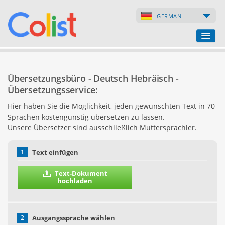
GERMAN
Übersetzungsbüro
Übersetzungsbüro - Deutsch Hebräisch -
Firmenverzeichnis
Übersetzungsservice:
Hier haben Sie die Möglichkeit, jeden gewünschten Text in 70
Webseiten
Sprachen kostengünstig übersetzen zu lassen.
Unsere Übersetzer sind ausschließlich Muttersprachler.
Internet-Shops
1
Text einfügen
Text-Dokument
hochladen
2
Ausgangssprache wählen