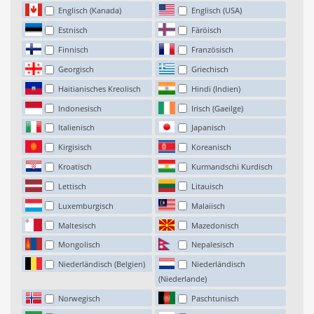
Englisch (Kanada)
Englisch (USA)
Estnisch
Färöisch
Finnisch
Französisch
Georgisch
Griechisch
Haitianisches Kreolisch
Hindi (Indien)
Indonesisch
Irisch (Gaeilge)
Italienisch
Japanisch
Kirgisisch
Koreanisch
Kroatisch
Kurmandschi Kurdisch
Lettisch
Litauisch
Luxemburgisch
Malaiisch
Maltesisch
Mazedonisch
Mongolisch
Nepalesisch
Niederländisch (Belgien)
Niederländisch
(Niederlande)
Norwegisch
Paschtunisch