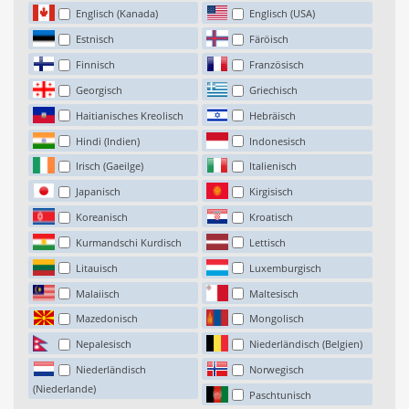
Englisch (Kanada)
Englisch (USA)
Estnisch
Färöisch
Finnisch
Französisch
Georgisch
Griechisch
Haitianisches Kreolisch
Hebräisch
Hindi (Indien)
Indonesisch
Irisch (Gaeilge)
Italienisch
Japanisch
Kirgisisch
Koreanisch
Kroatisch
Kurmandschi Kurdisch
Lettisch
Litauisch
Luxemburgisch
Malaiisch
Maltesisch
Mazedonisch
Mongolisch
Nepalesisch
Niederländisch (Belgien)
Niederländisch
Norwegisch
(Niederlande)
Paschtunisch