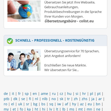
Übersetzen Sie jetzt Ihre Webseite,
Gebrauchsanleitungen,
Produktbeschreibungen in die Sprache
Ihrer Kunden von Morgen.
Übersetzungsbüro
- colist.eu
SCHNELL - PROFESSIONELL - KOSTENGÜNSTIG
Übersetzungsservice für 70 Sprachen,
jetzt Angebot anfordern!
Erschließen Sie neue Märkte.
Wir übersetzen für Sie...
de
|
it
|
fr
|
sp
|
en
|
ame
|
ru
|
cz
|
hu
|
si
|
hr
|
pl
|
pt
|
ptb
|
dk
|
se
|
fi
|
nl
|
nlb
|
no
|
sk
|
tr
|
zh
|
zhs
|
ja
|
ar
|
ro
|
el
|
uk
|
sr
|
bg
|
bs
|
sq
|
iw
|
af
|
hy
|
az
|
eu
|
bn
|
my
|
et
|
fo
|
ka
|
ht
|
hi
|
lv
|
lt
|
lb
|
ms
|
mt
|
mn
|
ne
|