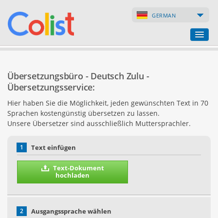
GERMAN
Übersetzungsbüro
Übersetzungsbüro - Deutsch Zulu -
Firmenverzeichnis
Übersetzungsservice:
Hier haben Sie die Möglichkeit, jeden gewünschten Text in 70
Webseiten
Sprachen kostengünstig übersetzen zu lassen.
Unsere Übersetzer sind ausschließlich Muttersprachler.
Internet-Shops
1
Text einfügen
Text-Dokument
hochladen
2
Ausgangssprache wählen