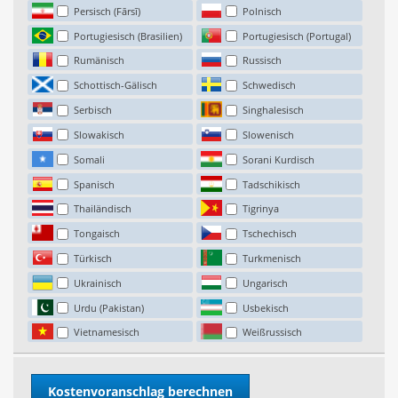
Persisch (Fārsī)
Polnisch
Portugiesisch (Brasilien)
Portugiesisch (Portugal)
Rumänisch
Russisch
Schottisch-Gälisch
Schwedisch
Serbisch
Singhalesisch
Slowakisch
Slowenisch
Somali
Sorani Kurdisch
Spanisch
Tadschikisch
Thailändisch
Tigrinya
Tongaisch
Tschechisch
Türkisch
Turkmenisch
Ukrainisch
Ungarisch
Urdu (Pakistan)
Usbekisch
Vietnamesisch
Weißrussisch