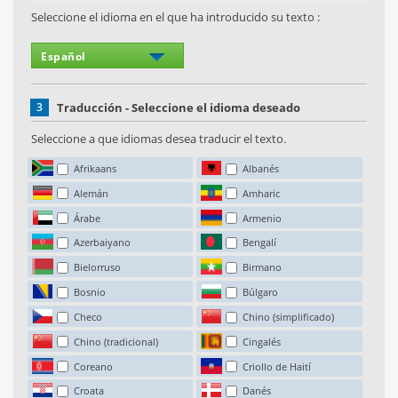
Seleccione el idioma en el que ha introducido su texto :
3
Traducción - Seleccione el idioma deseado
Seleccione a que idiomas desea traducir el texto.
Afrikaans
Albanés
Alemán
Amharic
Árabe
Armenio
Azerbaiyano
Bengalí
Bielorruso
Birmano
Bosnio
Búlgaro
Checo
Chino (simplificado)
Chino (tradicional)
Cingalés
Coreano
Criollo de Haití
Croata
Danés