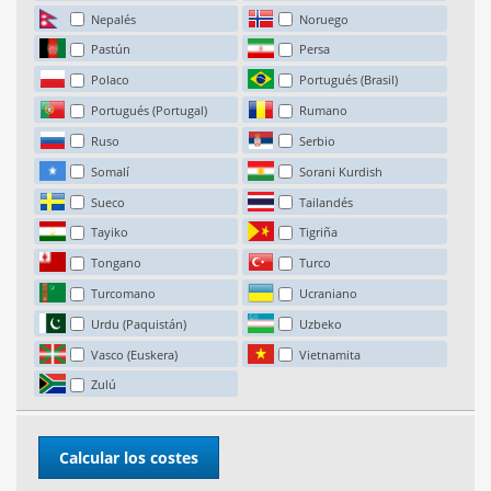
Nepalés
Noruego
Pastún
Persa
Polaco
Portugués (Brasil)
Portugués (Portugal)
Rumano
Ruso
Serbio
Somalí
Sorani Kurdish
Sueco
Tailandés
Tayiko
Tigriña
Tongano
Turco
Turcomano
Ucraniano
Urdu (Paquistán)
Uzbeko
Vasco (Euskera)
Vietnamita
Zulú