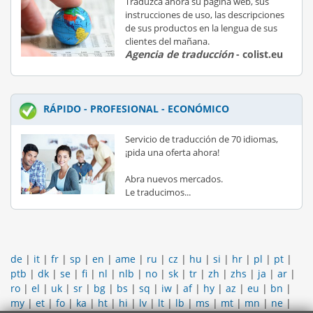
Traduzca ahora su página web, sus
instrucciones de uso, las descripciones
de sus productos en la lengua de sus
clientes del mañana.
Agencia de traducción
- colist.eu
RÁPIDO - PROFESIONAL - ECONÓMICO
Servicio de traducción de 70 idiomas,
¡pida una oferta ahora!
Abra nuevos mercados.
Le traducimos...
de
|
it
|
fr
|
sp
|
en
|
ame
|
ru
|
cz
|
hu
|
si
|
hr
|
pl
|
pt
|
ptb
|
dk
|
se
|
fi
|
nl
|
nlb
|
no
|
sk
|
tr
|
zh
|
zhs
|
ja
|
ar
|
ro
|
el
|
uk
|
sr
|
bg
|
bs
|
sq
|
iw
|
af
|
hy
|
az
|
eu
|
bn
|
my
|
et
|
fo
|
ka
|
ht
|
hi
|
lv
|
lt
|
lb
|
ms
|
mt
|
mn
|
ne
|