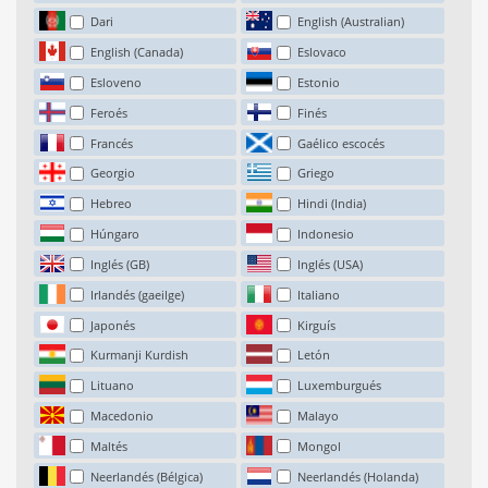
Dari
English (Australian)
English (Canada)
Eslovaco
Esloveno
Estonio
Feroés
Finés
Francés
Gaélico escocés
Georgio
Griego
Hebreo
Hindi (India)
Húngaro
Indonesio
Inglés (GB)
Inglés (USA)
Irlandés (gaeilge)
Italiano
Japonés
Kirguís
Kurmanji Kurdish
Letón
Lituano
Luxemburgués
Macedonio
Malayo
Maltés
Mongol
Neerlandés (Bélgica)
Neerlandés (Holanda)