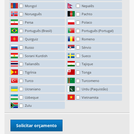
Mongol
Nepalês
Norueguês
Pachto
Persa
Polaco
Português (Brasil)
Português (Portugal)
Quirguiz
Romeno
Russo
Sérvio
Sorani Kurdish
Sueco
Tailandês
Tajique
Tigrínia
Tonga
Turco
Turcomeno
Ucraniano
Urdu (Paquistão)
Uzbeque
Vietnamita
Zulu