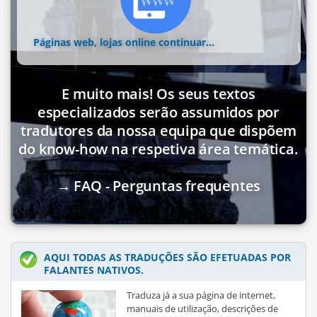
Páginas web, lojas online
continuar...
E muito mais! Os seus textos
especializados serão assumidos por
tradutores da nossa equipa que dispõem
do know-how na respetiva área temática.
→ FAQ - Perguntas frequentes
AQUI TODAS AS TRADUÇÕES SÃO EFETUADAS POR
FALANTES NATIVOS.
Traduza já a sua página de internet,
manuais de utilização, descrições de