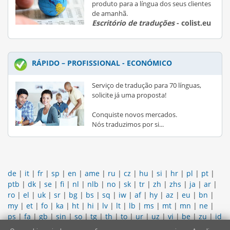
produto para a língua dos seus clientes
de amanhã.
Escritório de traduções
- colist.eu
RÁPIDO – PROFISSIONAL - ECONÓMICO
Serviço de tradução para 70 línguas,
solicite já uma proposta!
Conquiste novos mercados.
Nós traduzimos por si...
de
|
it
|
fr
|
sp
|
en
|
ame
|
ru
|
cz
|
hu
|
si
|
hr
|
pl
|
pt
|
ptb
|
dk
|
se
|
fi
|
nl
|
nlb
|
no
|
sk
|
tr
|
zh
|
zhs
|
ja
|
ar
|
ro
|
el
|
uk
|
sr
|
bg
|
bs
|
sq
|
iw
|
af
|
hy
|
az
|
eu
|
bn
|
my
|
et
|
fo
|
ka
|
ht
|
hi
|
lv
|
lt
|
lb
|
ms
|
mt
|
mn
|
ne
|
ps
|
fa
|
gb
|
sin
|
so
|
tg
|
th
|
to
|
ur
|
uz
|
vi
|
be
|
zu
|
id
|