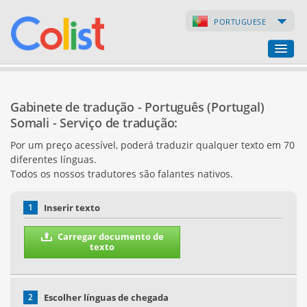
PORTUGUESE
Gabinete de tradução
Gabinete de tradução - Português (Portugal)
Lista de empresas
Somali - Serviço de tradução:
Por um preço acessível, poderá traduzir qualquer texto em 70
Páginas de internet
diferentes línguas.
Todos os nossos tradutores são falantes nativos.
Lojas virtuais
1
Inserir texto
Carregar documento de
texto
2
Escolher línguas de chegada