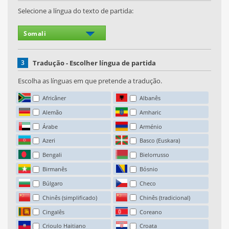
Selecione a língua do texto de partida:
3
Tradução - Escolher língua de partida
Escolha as línguas em que pretende a tradução.
Africâner
Albanês
Alemão
Amharic
Árabe
Arménio
Azeri
Basco (Euskara)
Bengali
Bielorrusso
Birmanês
Bósnio
Búlgaro
Checo
Chinês (simplificado)
Chinês (tradicional)
Cingalês
Coreano
Crioulo Haitiano
Croata