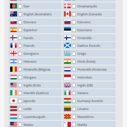
Dari
Dinamarquês
English (Australian)
English (Canada)
Eslovaco
Esloveno
Espanhol
Estoniano
Faroês
Finlandês
Francês
Gaélico Escocês
Georgiano
Grego
Hebraico
Hindi (Índia)
Holandês (Bélgica)
Holandês (Holanda)
Húngaro
Indonésio
Inglês (EUA)
Inglês (GB)
Irlandês (Gaélico)
Italiano
Japonês
Kurmanji Kurdish
Letão
Lituano
Luxemburguês
Macedónio
Malaio
Maltês