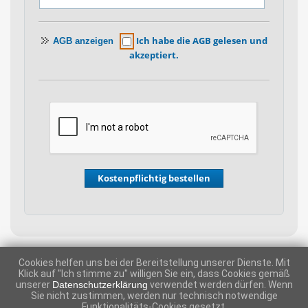
Ich habe die AGB gelesen und
AGB anzeigen
akzeptiert.
Cookies helfen uns bei der Bereitstellung unserer Dienste. Mit
Klick auf "Ich stimme zu" willigen Sie ein, dass Cookies gemäß
|
|
SUPPORT KONTAKTIEREN
IMPRESSUM
AGB
unserer
Datenschutzerklärung
verwendet werden dürfen. Wenn
Sie nicht zustimmen, werden nur technisch notwendige
Funktionalitäts-Cookies gesetzt.