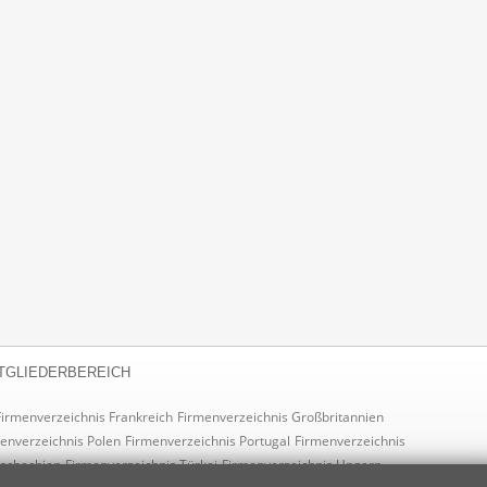
TGLIEDERBEREICH
Firmenverzeichnis Frankreich
Firmenverzeichnis Großbritannien
enverzeichnis Polen
Firmenverzeichnis Portugal
Firmenverzeichnis
Tschechien
Firmenverzeichnis Türkei
Firmenverzeichnis Ungarn