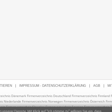
|
|
|
TIEREN
IMPRESSUM - DATENSCHUTZERKLÄRUNG
AGB
MI
zeichnis Dänemark
Firmenverzeichnis Deutschland
Firmenverzeichnis Finnland
is Niederlande
Firmenverzeichnis Norwegen
Firmenverzeichnis Österreich
Firm
weiz
Firmenverzeichnis Slowakei
Firmenverzeichnis Spanien
Firmenverzeichnis 
 unserer Dienste. Mit Klick auf "Ich stimme zu" willigen Sie ein, dass