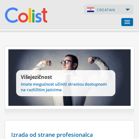
CROATIAN
Prevoditeljski ured
Popis poduzeća
Internetske stranice
Višejezičnost
Internetske trgovine
Imate mogućnost učiniti stranicu dostupnom
na različitim jezicima
Izrada od strane profesionalca