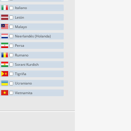
Italiano
Letón
Malayo
Neerlandés (Holanda)
Persa
Rumano
Sorani Kurdish
Tigriña
Ucraniano
Vietnamita