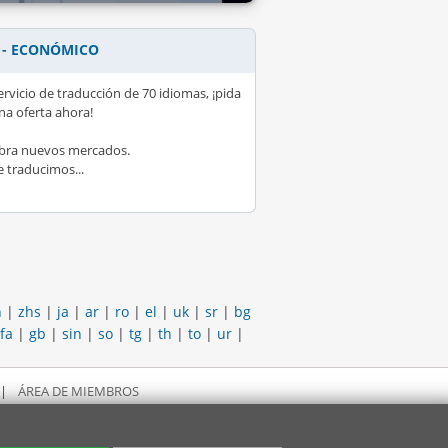
 - ECONÓMICO
ervicio de traducción de 70 idiomas, ¡pida
na oferta ahora!
bra nuevos mercados.
e traducimos...
h
|
zhs
|
ja
|
ar
|
ro
|
el
|
uk
|
sr
|
bg
fa
|
gb
|
sin
|
so
|
tg
|
th
|
to
|
ur
|
|
ÁREA DE MIEMBROS