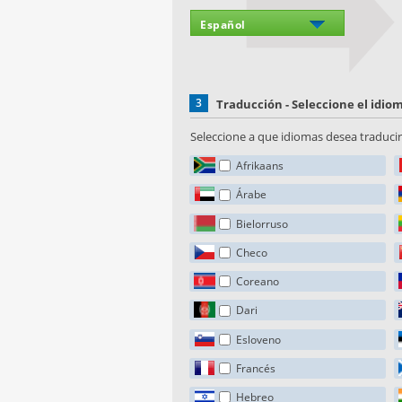
3
Traducción - Seleccione el idi
Seleccione a que idiomas desea traducir 
Afrikaans
Árabe
Bielorruso
Checo
Coreano
Dari
Esloveno
Francés
Hebreo