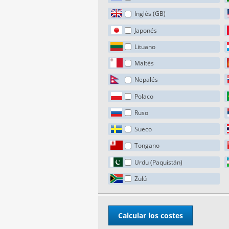
Inglés (GB)
Japonés
Lituano
Maltés
Nepalés
Polaco
Ruso
Sueco
Tongano
Urdu (Paquistán)
Zulú