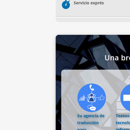
Servicio exprés
Una br
Su agencia de
Textos
traducción
tecnol
para
inform