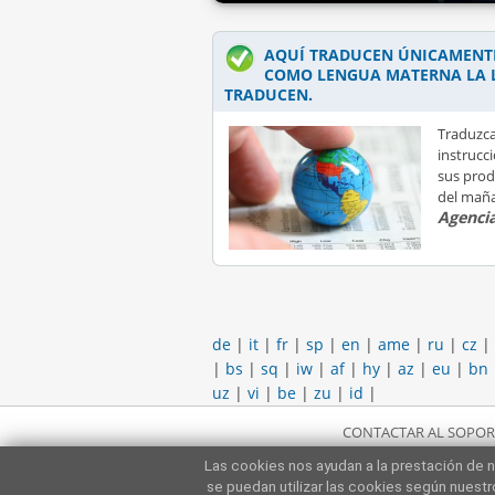
AQUÍ TRADUCEN ÚNICAMENTE
COMO LENGUA MATERNA LA 
TRADUCEN.
Traduzca
instrucc
sus prod
del mañ
Agencia
de
|
it
|
fr
|
sp
|
en
|
ame
|
ru
|
cz
|
|
bs
|
sq
|
iw
|
af
|
hy
|
az
|
eu
|
bn
uz
|
vi
|
be
|
zu
|
id
|
CONTACTAR AL SOPOR
Las cookies nos ayudan a la prestación de n
se puedan utilizar las cookies según nuest