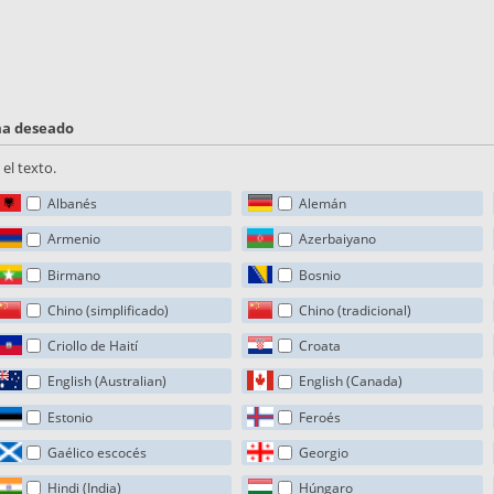
oma deseado
el texto.
Albanés
Alemán
Armenio
Azerbaiyano
Birmano
Bosnio
Chino (simplificado)
Chino (tradicional)
Criollo de Haití
Croata
English (Australian)
English (Canada)
Estonio
Feroés
Gaélico escocés
Georgio
Hindi (India)
Húngaro