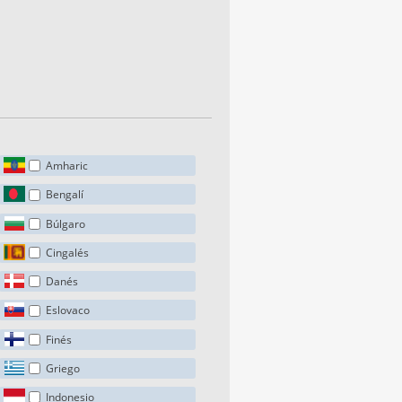
Amharic
Bengalí
Búlgaro
Cingalés
Danés
Eslovaco
Finés
Griego
Indonesio