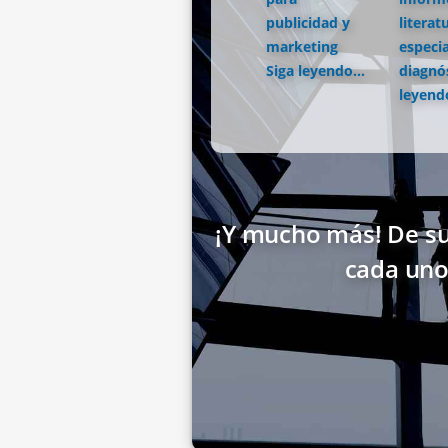
publicidad y
literat
marketing
especia
Siga leyendo...
diagnó
leyendo
¡Y mucho más! De su
cada uno