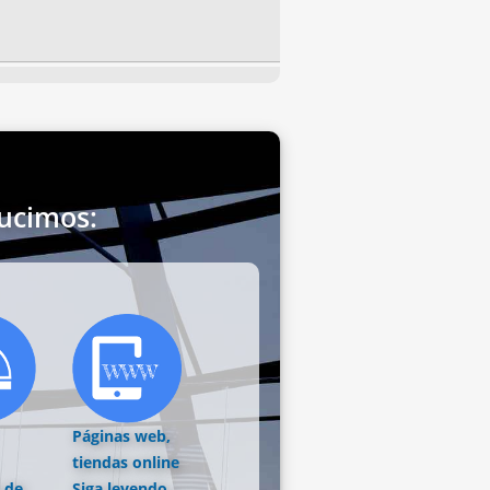
ucimos:
Páginas web,
tiendas online
 de
Siga leyendo...