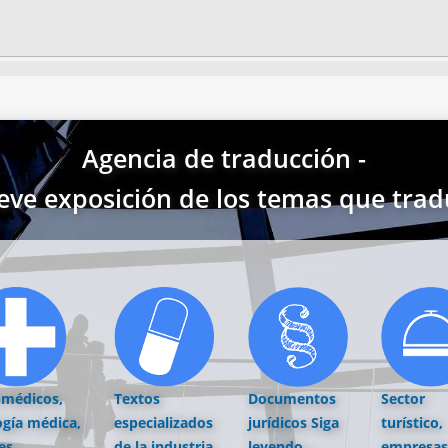
Agencia de traducción -
eve exposición de los temas que trad
 médicos,
Textos
Documentos
Sector
ogía médica,
especializados
jurídicos
Siga
turístico,
es,
de la industria
leyendo...
empresas