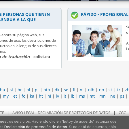
 PERSONAS QUE TIENEN
RÁPIDO - PROFESIONAL
LENGUA A LA QUE
S
u
 ahora su página web, sus
iones de uso, las descripciones de
A
uctos en la lengua de sus clientes
L
ana.
 de traducción
- colist.eu
hu
|
si
|
hr
|
pl
|
pt
|
ptb
|
dk
|
se
|
fi
|
nl
|
nlb
|
no
|
sk
|
tr
|
z
|
my
|
et
|
fo
|
ka
|
ht
|
hi
|
lv
|
lt
|
lb
|
ms
|
mt
|
mn
|
ne
|
ps
|
TE
|
AVISO LEGAL - DECLARACIÓN DE PROTECCIÓN DE DATOS
|
CGC
uestros servicios. Haciendo clic en "Estoy de acuerdo" autoriza que
ros
Declaración de protección de datos
. Si no está de acuerdo, sólo