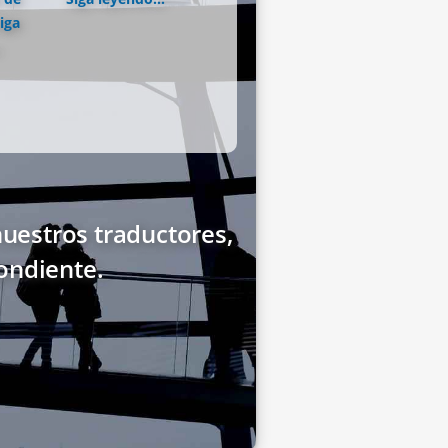
iga
uestros traductores,
ondiente.