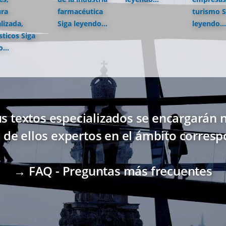
ura
farmacéutica
turismo
S
lizada,
Siga leyendo...
leyendo...
sticos
Siga
...
s textos especializados se encargarán n
 de ellos expertos en el ámbito corresp
→ FAQ - Preguntas más frecuentes