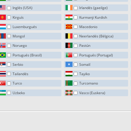
Inglés (USA)
Irlandés (gaeilge)
Kirguís
Kurmanji Kurdish
Luxemburgués
Macedonio
Mongol
Neerlandés (Bélgica)
Noruego
Pastún
Portugués (Brasil)
Portugués (Portugal)
Serbio
Somalí
Tailandés
Tayiko
Turco
Turcomano
Uzbeko
Vasco (Euskera)