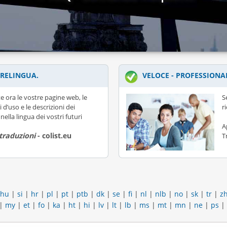
RELINGUA.
VELOCE - PROFESSIONA
e ora le vostre pagine web, le
S
i d’uso e le descrizioni dei
r
nella lingua dei vostri futuri
A
 traduzioni
- colist.eu
T
hu
|
si
|
hr
|
pl
|
pt
|
ptb
|
dk
|
se
|
fi
|
nl
|
nlb
|
no
|
sk
|
tr
|
z
|
my
|
et
|
fo
|
ka
|
ht
|
hi
|
lv
|
lt
|
lb
|
ms
|
mt
|
mn
|
ne
|
ps
|