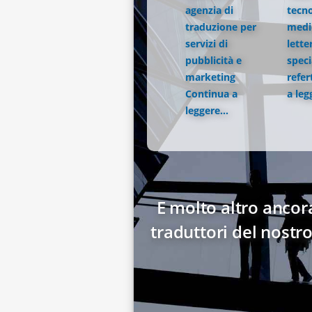
agenzia di
tecno
traduzione per
medic
servizi di
lette
pubblicità e
speci
marketing
refer
Continua a
a leg
leggere...
E molto altro ancora
traduttori del nostr