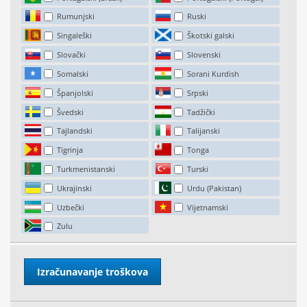
Rumunjski
Ruski
Singaleški
Škotski galski
Slovački
Slovenski
Somalski
Sorani Kurdish
Španjolski
Srpski
Švedski
Tadžički
Tajlandski
Talijanski
Tigrinja
Tonga
Turkmenistanski
Turski
Ukrajinski
Urdu (Pakistan)
Uzbečki
Vijetnamski
Zulu