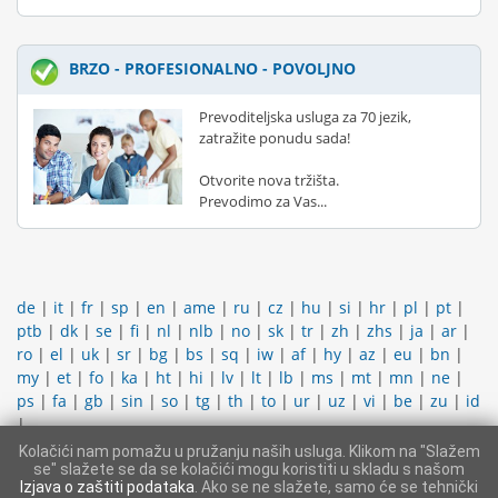
BRZO - PROFESIONALNO - POVOLJNO
Prevoditeljska usluga za 70 jezik,
zatražite ponudu sada!
Otvorite nova tržišta.
Prevodimo za Vas...
de
|
it
|
fr
|
sp
|
en
|
ame
|
ru
|
cz
|
hu
|
si
|
hr
|
pl
|
pt
|
ptb
|
dk
|
se
|
fi
|
nl
|
nlb
|
no
|
sk
|
tr
|
zh
|
zhs
|
ja
|
ar
|
ro
|
el
|
uk
|
sr
|
bg
|
bs
|
sq
|
iw
|
af
|
hy
|
az
|
eu
|
bn
|
my
|
et
|
fo
|
ka
|
ht
|
hi
|
lv
|
lt
|
lb
|
ms
|
mt
|
mn
|
ne
|
ps
|
fa
|
gb
|
sin
|
so
|
tg
|
th
|
to
|
ur
|
uz
|
vi
|
be
|
zu
|
id
|
Kolačići nam pomažu u pružanju naših usluga. Klikom na "Slažem
KONTAKTIRATI PODRŠKU
|
IMPRESUM
|
OPĆI UVJETI
se" slažete se da se kolačići mogu koristiti u skladu s našom
POSLOVANJA
|
PROSTOR ZA ČLANOVE
Izjava o zaštiti podataka
. Ako se ne slažete, samo će se tehnički