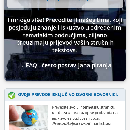
I mnogo više! Prevoditelji našeg tima, koji
posjeduju znanje i iskustvo u određenim
tematskim područjima, ciljano
preuzimaju prijevod Vaših stručnih
tekstova.
→ FAQ - često postavljana pitanja
OVDJE PREVODE ISKLJUČIVO IZVORNI GOVORNICI.
Prevedite svoju internetsku stranicu,
upute za uporabu, opise proizvoda na
jezik svojeg budućeg kupca.
Prevoditeljski ured
- colist.eu