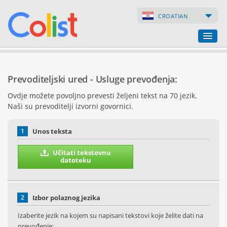
CROATIAN
Prevoditeljski ured
Prevoditeljski ured - Usluge prevođenja:
Popis poduzeća
Ovdje možete povoljno prevesti željeni tekst na 70 jezik.
Naši su prevoditelji izvorni govornici.
Internetske stranice
Internetske trgovine
1
Unos teksta
Učitati tekstovnu
datoteku
2
Izbor polaznog jezika
Izaberite jezik na kojem su napisani tekstovi koje želite dati na
prevođenje: