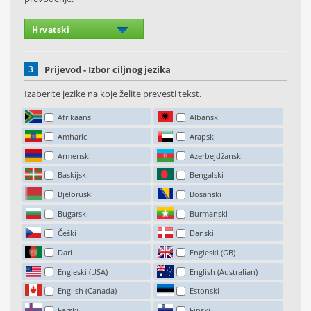
3
Prijevod - Izbor ciljnog jezika
Izaberite jezike na koje želite prevesti tekst.
Afrikaans
Albanski
Amharic
Arapski
Armenski
Azerbejdžanski
Baskijski
Bengalski
Bjeloruski
Bosanski
Bugarski
Burmanski
Češki
Danski
Dari
Engleski (GB)
Engleski (USA)
English (Australian)
English (Canada)
Estonski
Farski
Finski