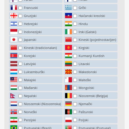
Francuski
Grčki
Gruzijski
Haićanski kreolski
Hebrejski
Hindu
Indonezijski
Irski (Galski)
Japanski
Kineski (pojednostavljen)
Kineski (tradicionalan)
Kirgiski
Korejski
Kurmanji Kurdish
Latvijski
Litavski
Luksemburški
Makedonski
Malajski
Malteški
Mađarski
Mongolski
Nepalski
Nizozemski (Belgija)
Nizozemski (Nizozemska)
Njemački
Norveški
Paštunski
Perzijski
Poljski
Portugalski (Brazil)
Portugalski (Portugal)