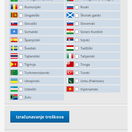
Rumunjski
Ruski
Singaleški
Škotski galski
Slovački
Slovenski
Somalski
Sorani Kurdish
Španjolski
Srpski
Švedski
Tadžički
Tajlandski
Talijanski
Tigrinja
Tonga
Turkmenistanski
Turski
Ukrajinski
Urdu (Pakistan)
Uzbečki
Vijetnamski
Zulu