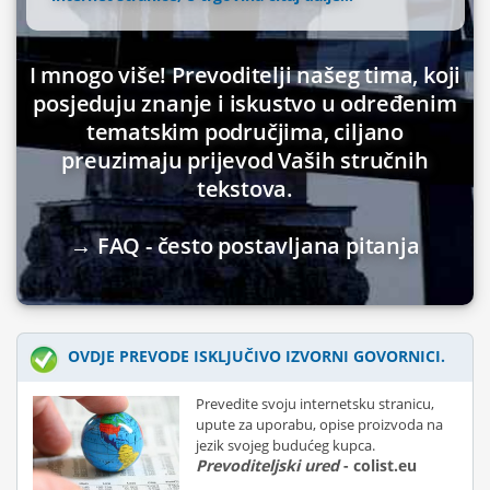
I mnogo više! Prevoditelji našeg tima, koji
posjeduju znanje i iskustvo u određenim
tematskim područjima, ciljano
preuzimaju prijevod Vaših stručnih
tekstova.
→ FAQ - često postavljana pitanja
OVDJE PREVODE ISKLJUČIVO IZVORNI GOVORNICI.
Prevedite svoju internetsku stranicu,
upute za uporabu, opise proizvoda na
jezik svojeg budućeg kupca.
Prevoditeljski ured
- colist.eu