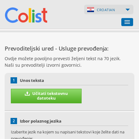
CROATIAN
Prevoditeljski ured
Prevoditeljski ured - Usluge prevođenja:
Popis poduzeća
Ovdje možete povoljno prevesti željeni tekst na 70 jezik.
Naši su prevoditelji izvorni govornici.
Internetske stranice
Internetske trgovine
1
Unos teksta
Učitati tekstovnu
datoteku
2
Izbor polaznog jezika
Izaberite jezik na kojem su napisani tekstovi koje želite dati na
prevođenje: