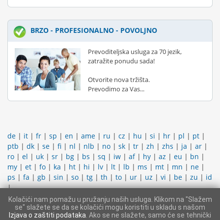
BRZO - PROFESIONALNO - POVOLJNO
Prevoditeljska usluga za 70 jezik,
zatražite ponudu sada!
Otvorite nova tržišta.
Prevodimo za Vas...
de
|
it
|
fr
|
sp
|
en
|
ame
|
ru
|
cz
|
hu
|
si
|
hr
|
pl
|
pt
|
ptb
|
dk
|
se
|
fi
|
nl
|
nlb
|
no
|
sk
|
tr
|
zh
|
zhs
|
ja
|
ar
|
ro
|
el
|
uk
|
sr
|
bg
|
bs
|
sq
|
iw
|
af
|
hy
|
az
|
eu
|
bn
|
my
|
et
|
fo
|
ka
|
ht
|
hi
|
lv
|
lt
|
lb
|
ms
|
mt
|
mn
|
ne
|
ps
|
fa
|
gb
|
sin
|
so
|
tg
|
th
|
to
|
ur
|
uz
|
vi
|
be
|
zu
|
id
|
Kolačići nam pomažu u pružanju naših usluga. Klikom na "Slažem
KONTAKTIRATI PODRŠKU
|
IMPRESUM
|
OPĆI UVJETI
se" slažete se da se kolačići mogu koristiti u skladu s našom
POSLOVANJA
|
PROSTOR ZA ČLANOVE
Izjava o zaštiti podataka
. Ako se ne slažete, samo će se tehnički