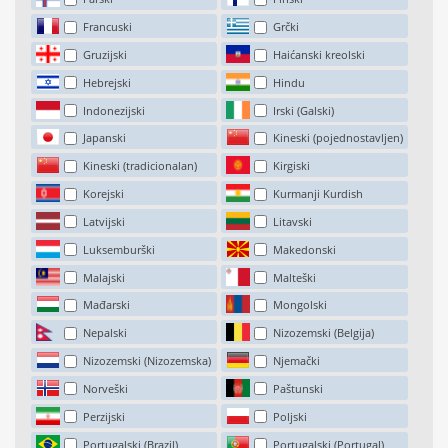
Francuski
Grčki
Gruzijski
Haićanski kreolski
Hebrejski
Hindu
Indonezijski
Irski (Galski)
Japanski
Kineski (pojednostavljen)
Kineski (tradicionalan)
Kirgiski
Korejski
Kurmanji Kurdish
Latvijski
Litavski
Luksemburški
Makedonski
Malajski
Malteški
Mađarski
Mongolski
Nepalski
Nizozemski (Belgija)
Nizozemski (Nizozemska)
Njemački
Norveški
Paštunski
Perzijski
Poljski
Portugalski (Brazil)
Portugalski (Portugal)