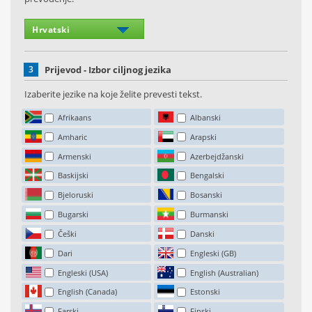
3
Prijevod - Izbor ciljnog jezika
Izaberite jezike na koje želite prevesti tekst.
Afrikaans
Albanski
Amharic
Arapski
Armenski
Azerbejdžanski
Baskijski
Bengalski
Bjeloruski
Bosanski
Bugarski
Burmanski
Češki
Danski
Dari
Engleski (GB)
Engleski (USA)
English (Australian)
English (Canada)
Estonski
Farski
Finski