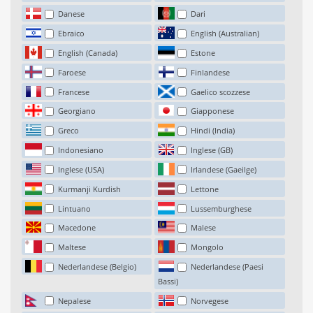
Danese
Dari
Ebraico
English (Australian)
English (Canada)
Estone
Faroese
Finlandese
Francese
Gaelico scozzese
Georgiano
Giapponese
Greco
Hindi (India)
Indonesiano
Inglese (GB)
Inglese (USA)
Irlandese (Gaeilge)
Kurmanji Kurdish
Lettone
Lintuano
Lussemburghese
Macedone
Malese
Maltese
Mongolo
Nederlandese (Belgio)
Nederlandese (Paesi
Bassi)
Nepalese
Norvegese