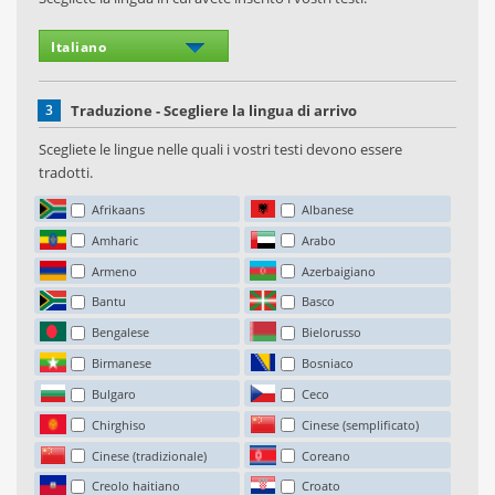
3
Traduzione - Scegliere la lingua di arrivo
Scegliete le lingue nelle quali i vostri testi devono essere
tradotti.
Afrikaans
Albanese
Amharic
Arabo
Armeno
Azerbaigiano
Bantu
Basco
Bengalese
Bielorusso
Birmanese
Bosniaco
Bulgaro
Ceco
Chirghiso
Cinese (semplificato)
Cinese (tradizionale)
Coreano
Creolo haitiano
Croato