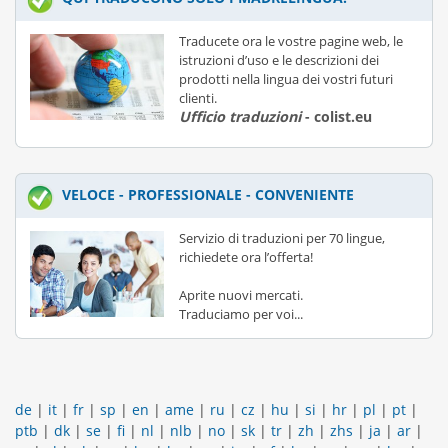
Traducete ora le vostre pagine web, le
istruzioni d’uso e le descrizioni dei
prodotti nella lingua dei vostri futuri
clienti.
Ufficio traduzioni
- colist.eu
VELOCE - PROFESSIONALE - CONVENIENTE
Servizio di traduzioni per 70 lingue,
richiedete ora l’offerta!
Aprite nuovi mercati.
Traduciamo per voi...
de
|
it
|
fr
|
sp
|
en
|
ame
|
ru
|
cz
|
hu
|
si
|
hr
|
pl
|
pt
|
ptb
|
dk
|
se
|
fi
|
nl
|
nlb
|
no
|
sk
|
tr
|
zh
|
zhs
|
ja
|
ar
|