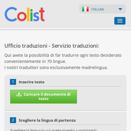
ITALIAN
Ufficio traduzioni
Ufficio traduzioni - Servizio traduzioni:
Lista delle aziende
Qui avete la possibilità di far tradurre ogni testo desiderato
convenientemente in 70 lingue.
Pagine web
I nostri traduttori sono esclusivamente madrelingua.
Negozi online
1
Inserire testo
Caricare il documento di
testo
2
Scegliere la lingua di partenza
Scegliete la lingua in cui avete inserito i vostri testi: