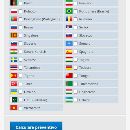
Pashtu
Persiano
Polacco
Portoghese (Brasile)
Portoghese (Portogallo)
Rumeno
Russo
Serbo
Singalese
Slovacco
Sloveno
Somalo
Sorani Kurdish
Spagnolo
Svedese
Tagico
Tailandese
Tedesco
Tigrina
Tonga
Turco
Turcomanno
Ucraino
Ungherese
Urdu (Pakistan)
Uzbeco
Vietnamita