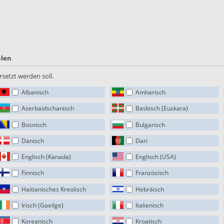
hlen
setzt werden soll.
Albanisch
Amharisch
Aserbaidschanisch
Baskisch (Euskara)
Bosnisch
Bulgarisch
Dänisch
Dari
Englisch (Kanada)
Englisch (USA)
Finnisch
Französisch
Haitianisches Kreolisch
Hebräisch
Irisch (Gaeilge)
Italienisch
Koreanisch
Kroatisch