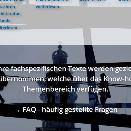
tachten,
weiterlesen...
hliteratur,
funde
terlesen...
hre fachspezifischen Texte werden gezi
übernommen, welche über das Know-ho
Themenbereich verfügen.
→ FAQ - häufig gestellte Fragen