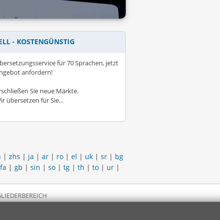
ELL - KOSTENGÜNSTIG
bersetzungsservice für 70 Sprachen, jetzt
ngebot anfordern!
rschließen Sie neue Märkte.
ir übersetzen für Sie...
h
|
zhs
|
ja
|
ar
|
ro
|
el
|
uk
|
sr
|
bg
fa
|
gb
|
sin
|
so
|
tg
|
th
|
to
|
ur
|
LIEDERBEREICH