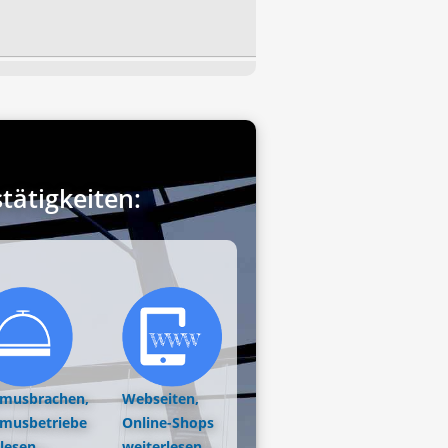
ätigkeiten:
smusbrachen,
Webseiten,
smusbetriebe
Online-Shops
lesen...
weiterlesen...