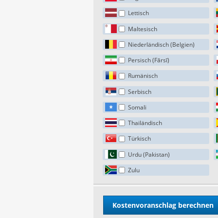
Lettisch
Maltesisch
Niederländisch (Belgien)
Persisch (Fārsī)
Rumänisch
Serbisch
Somali
Thailändisch
Türkisch
Urdu (Pakistan)
Zulu