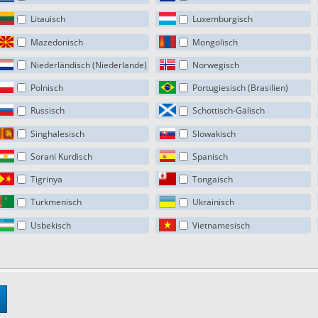
Litauisch
Luxemburgisch
Mazedonisch
Mongolisch
Niederländisch (Niederlande)
Norwegisch
Polnisch
Portugiesisch (Brasilien)
Russisch
Schottisch-Gälisch
Singhalesisch
Slowakisch
Sorani Kurdisch
Spanisch
Tigrinya
Tongaisch
Turkmenisch
Ukrainisch
Usbekisch
Vietnamesisch