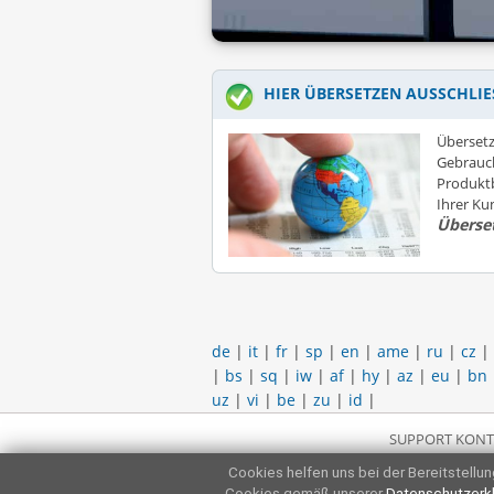
HIER ÜBERSETZEN AUSSCHLIE
Übersetz
Gebrauc
Produktb
Ihrer K
Überse
de
|
it
|
fr
|
sp
|
en
|
ame
|
ru
|
cz
|
|
bs
|
sq
|
iw
|
af
|
hy
|
az
|
eu
|
bn
uz
|
vi
|
be
|
zu
|
id
|
SUPPORT KONT
Cookies helfen uns bei der Bereitstellung
Cookies gemäß unserer
Datenschutzerk