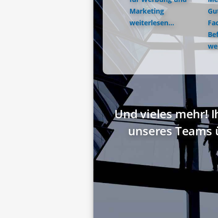
Marketing
Gu
weiterlesen...
Fac
Be
wei
Und vieles mehr! I
unseres Teams 