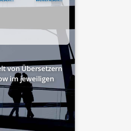
elt von Übersetzern
w im jeweiligen