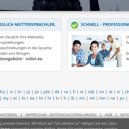
SSLICH MUTTERSPRACHLER.
SCHNELL - PROFESSION
en Sie jetzt Ihre Webseite,
Ü
hsanleitungen,
A
eschreibungen in die Sprache
unden von Morgen.
E
tzungsbüro
- colist.eu
W
hu
|
si
|
hr
|
pl
|
pt
|
ptb
|
dk
|
se
|
fi
|
nl
|
nlb
|
no
|
sk
|
tr
|
z
|
my
|
et
|
fo
|
ka
|
ht
|
hi
|
lv
|
lt
|
lb
|
ms
|
mt
|
mn
|
ne
|
ps
|
AKTIEREN
|
IMPRESSUM - DATENSCHUTZERKLÄRUNG
|
AGB
|
MITG
 unserer Dienste. Mit Klick auf "Ich stimme zu" willigen Sie ein, dass
lärung
verwendet werden dürfen. Wenn Sie nicht zustimmen, werden