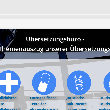
Übersetzungsbüro -
r Themenauszug unserer Übersetzungst
dizinische
Fachspezifische
Juristische
Touri
te,
Texte der
Dokumente
Touri
dizintechnik,
Pharmaindustrie
weiterlesen...
weiter