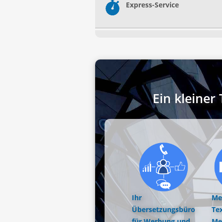
Express-Service
Ein kleine
Ihr
Me
Übersetzungsbüro
Tex
für Werbung und
Me