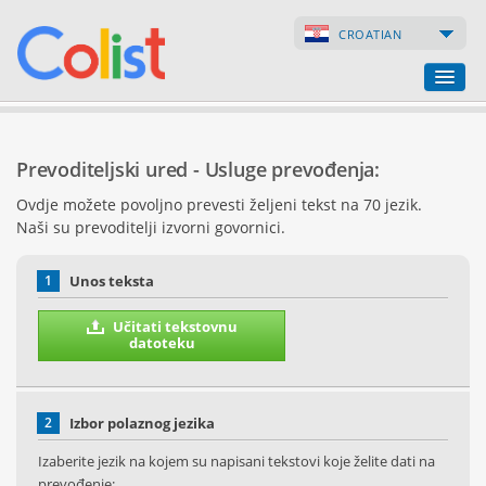
CROATIAN
Prevoditeljski ured
Prevoditeljski ured - Usluge prevođenja:
Popis poduzeća
Ovdje možete povoljno prevesti željeni tekst na 70 jezik.
Naši su prevoditelji izvorni govornici.
Internetske stranice
Internetske trgovine
1
Unos teksta
Učitati tekstovnu
datoteku
2
Izbor polaznog jezika
Izaberite jezik na kojem su napisani tekstovi koje želite dati na
prevođenje: