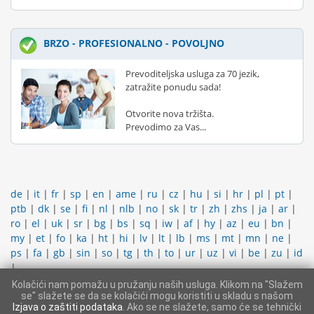
BRZO - PROFESIONALNO - POVOLJNO
Prevoditeljska usluga za 70 jezik,
zatražite ponudu sada!
Otvorite nova tržišta.
Prevodimo za Vas...
de
|
it
|
fr
|
sp
|
en
|
ame
|
ru
|
cz
|
hu
|
si
|
hr
|
pl
|
pt
|
ptb
|
dk
|
se
|
fi
|
nl
|
nlb
|
no
|
sk
|
tr
|
zh
|
zhs
|
ja
|
ar
|
ro
|
el
|
uk
|
sr
|
bg
|
bs
|
sq
|
iw
|
af
|
hy
|
az
|
eu
|
bn
|
my
|
et
|
fo
|
ka
|
ht
|
hi
|
lv
|
lt
|
lb
|
ms
|
mt
|
mn
|
ne
|
ps
|
fa
|
gb
|
sin
|
so
|
tg
|
th
|
to
|
ur
|
uz
|
vi
|
be
|
zu
|
id
|
Kolačići nam pomažu u pružanju naših usluga. Klikom na "Slažem
KONTAKTIRATI PODRŠKU
|
IMPRESUM
|
OPĆI UVJETI
se" slažete se da se kolačići mogu koristiti u skladu s našom
POSLOVANJA
|
PROSTOR ZA ČLANOVE
Izjava o zaštiti podataka
. Ako se ne slažete, samo će se tehnički