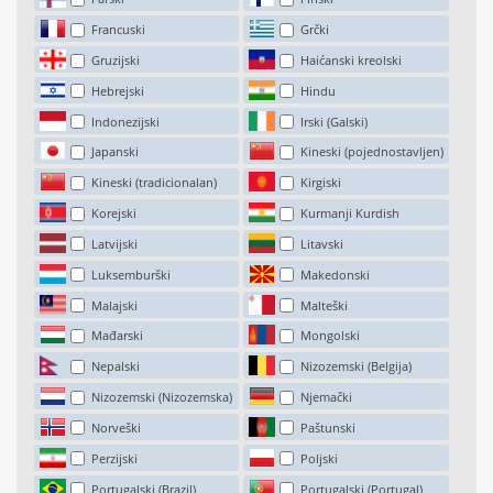
Francuski
Grčki
Gruzijski
Haićanski kreolski
Hebrejski
Hindu
Indonezijski
Irski (Galski)
Japanski
Kineski (pojednostavljen)
Kineski (tradicionalan)
Kirgiski
Korejski
Kurmanji Kurdish
Latvijski
Litavski
Luksemburški
Makedonski
Malajski
Malteški
Mađarski
Mongolski
Nepalski
Nizozemski (Belgija)
Nizozemski (Nizozemska)
Njemački
Norveški
Paštunski
Perzijski
Poljski
Portugalski (Brazil)
Portugalski (Portugal)