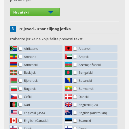
3
Prijevod - Izbor ciljnog jezika
Izaberite jezike na koje želite prevesti tekst.
Afrikaans
Albanski
Amharic
Arapski
Armenski
Azerbejdžanski
Baskijski
Bengalski
Bjeloruski
Bosanski
Bugarski
Burmanski
Češki
Danski
Dari
Engleski (GB)
Engleski (USA)
English (Australian)
English (Canada)
Estonski
Farski
Finski