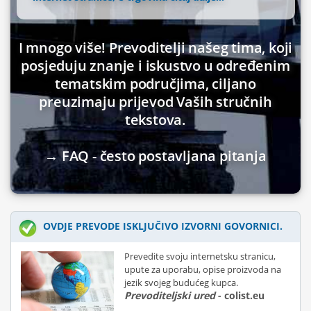
I mnogo više! Prevoditelji našeg tima, koji
posjeduju znanje i iskustvo u određenim
tematskim područjima, ciljano
preuzimaju prijevod Vaših stručnih
tekstova.
→ FAQ - često postavljana pitanja
OVDJE PREVODE ISKLJUČIVO IZVORNI GOVORNICI.
Prevedite svoju internetsku stranicu,
upute za uporabu, opise proizvoda na
jezik svojeg budućeg kupca.
Prevoditeljski ured
- colist.eu