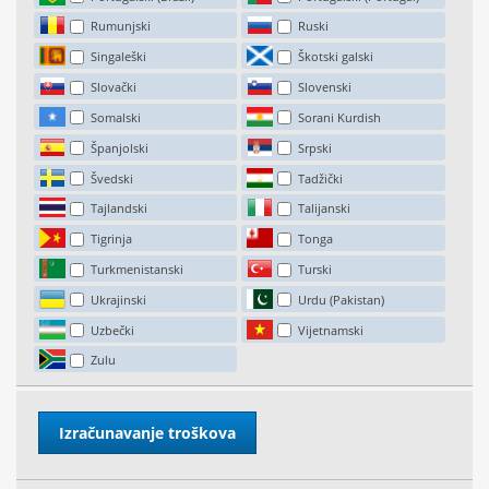
Rumunjski
Ruski
Singaleški
Škotski galski
Slovački
Slovenski
Somalski
Sorani Kurdish
Španjolski
Srpski
Švedski
Tadžički
Tajlandski
Talijanski
Tigrinja
Tonga
Turkmenistanski
Turski
Ukrajinski
Urdu (Pakistan)
Uzbečki
Vijetnamski
Zulu