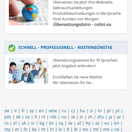
Übersetzen Sie jetzt Ihre Webseite,
Gebrauchsanleitungen,
Produktbeschreibungen in die Sprache
Ihrer Kunden von Morgen.
Übersetzungsbüro
- colist.eu
SCHNELL - PROFESSIONELL - KOSTENGÜNSTIG
Übersetzungsservice für 70 Sprachen,
jetzt Angebot anfordern!
Erschließen Sie neue Märkte.
Wir übersetzen für Sie...
de
|
it
|
fr
|
sp
|
en
|
ame
|
ru
|
cz
|
hu
|
si
|
hr
|
pl
|
pt
|
ptb
|
dk
|
se
|
fi
|
nl
|
nlb
|
no
|
sk
|
tr
|
zh
|
zhs
|
ja
|
ar
|
ro
|
el
|
uk
|
sr
|
bg
|
bs
|
sq
|
iw
|
af
|
hy
|
az
|
eu
|
bn
|
my
|
et
|
fo
|
ka
|
ht
|
hi
|
lv
|
lt
|
lb
|
ms
|
mt
|
mn
|
ne
|