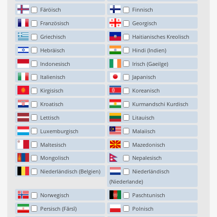
Färöisch
Finnisch
Französisch
Georgisch
Griechisch
Haitianisches Kreolisch
Hebräisch
Hindi (Indien)
Indonesisch
Irisch (Gaeilge)
Italienisch
Japanisch
Kirgisisch
Koreanisch
Kroatisch
Kurmandschi Kurdisch
Lettisch
Litauisch
Luxemburgisch
Malaiisch
Maltesisch
Mazedonisch
Mongolisch
Nepalesisch
Niederländisch (Belgien)
Niederländisch
(Niederlande)
Norwegisch
Paschtunisch
Persisch (Fārsī)
Polnisch