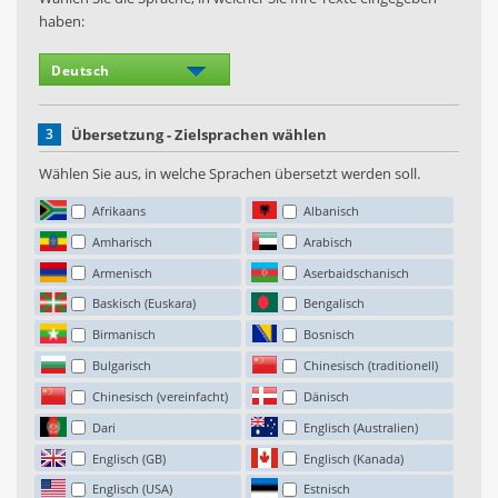
haben:
3
Übersetzung - Zielsprachen wählen
Wählen Sie aus, in welche Sprachen übersetzt werden soll.
Afrikaans
Albanisch
Amharisch
Arabisch
Armenisch
Aserbaidschanisch
Baskisch (Euskara)
Bengalisch
Birmanisch
Bosnisch
Bulgarisch
Chinesisch (traditionell)
Chinesisch (vereinfacht)
Dänisch
Dari
Englisch (Australien)
Englisch (GB)
Englisch (Kanada)
Englisch (USA)
Estnisch