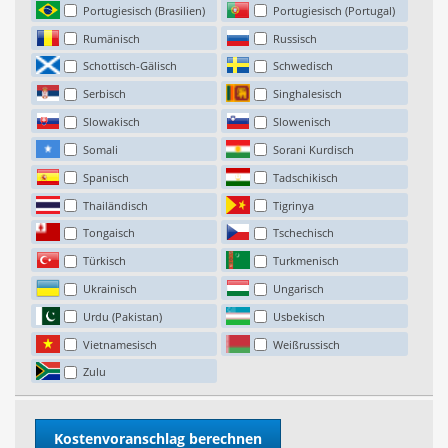
Portugiesisch (Brasilien)
Portugiesisch (Portugal)
Rumänisch
Russisch
Schottisch-Gälisch
Schwedisch
Serbisch
Singhalesisch
Slowakisch
Slowenisch
Somali
Sorani Kurdisch
Spanisch
Tadschikisch
Thailändisch
Tigrinya
Tongaisch
Tschechisch
Türkisch
Turkmenisch
Ukrainisch
Ungarisch
Urdu (Pakistan)
Usbekisch
Vietnamesisch
Weißrussisch
Zulu