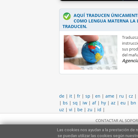
AQUÍ TRADUCEN ÚNICAMENTE
COMO LENGUA MATERNA LA 
TRADUCEN.
Traduzca
instrucc
sus prod
del mañ
Agencia
de
|
it
|
fr
|
sp
|
en
|
ame
|
ru
|
cz
|
|
bs
|
sq
|
iw
|
af
|
hy
|
az
|
eu
|
bn
uz
|
vi
|
be
|
zu
|
id
|
CONTACTAR AL SOPOR
Las cookies nos ayudan a la prestación de n
se puedan utilizar las cookies según nuest