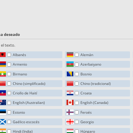
oma deseado
el texto.
Albanés
Alemán
Armenio
Azerbaiyano
Birmano
Bosnio
Chino (simplificado)
Chino (tradicional)
Criollo de Haití
Croata
English (Australian)
English (Canada)
Estonio
Feroés
Gaélico escocés
Georgio
Hindi (India)
Húngaro