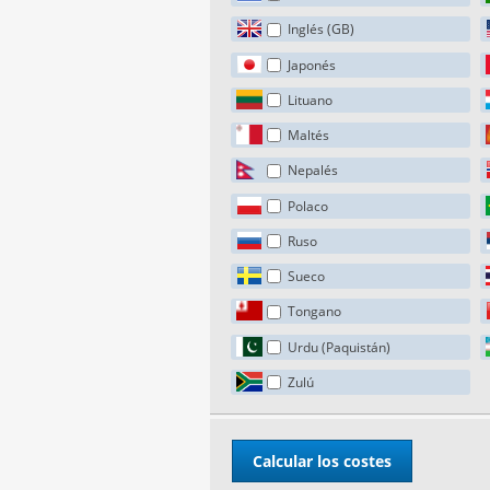
Inglés (GB)
Japonés
Lituano
Maltés
Nepalés
Polaco
Ruso
Sueco
Tongano
Urdu (Paquistán)
Zulú