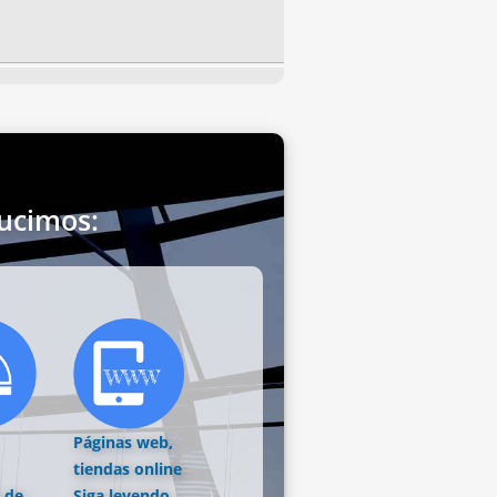
ucimos:
Páginas web,
tiendas online
 de
Siga leyendo...