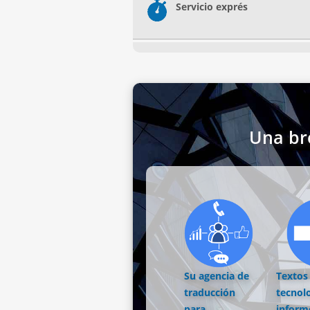
Servicio exprés
Una br
Su agencia de
Textos
traducción
tecnol
para
inform