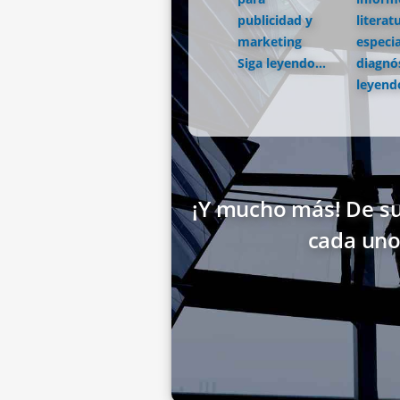
publicidad y
literat
marketing
especia
Siga leyendo...
diagnó
leyendo
¡Y mucho más! De su
cada uno