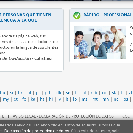
 PERSONAS QUE TIENEN
RÁPIDO - PROFESIONAL
LENGUA A LA QUE
S
u
 ahora su página web, sus
iones de uso, las descripciones de
A
uctos en la lengua de sus clientes
L
ana.
 de traducción
- colist.eu
hu
|
si
|
hr
|
pl
|
pt
|
ptb
|
dk
|
se
|
fi
|
nl
|
nlb
|
no
|
sk
|
tr
|
z
|
my
|
et
|
fo
|
ka
|
ht
|
hi
|
lv
|
lt
|
lb
|
ms
|
mt
|
mn
|
ne
|
ps
|
TE
|
AVISO LEGAL - DECLARACIÓN DE PROTECCIÓN DE DATOS
|
CGC
uestros servicios. Haciendo clic en "Estoy de acuerdo" autoriza que
ros
Declaración de protección de datos
. Si no está de acuerdo, sólo