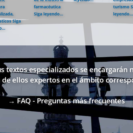
ura
farmacéutica
turismo
S
lizada,
Siga leyendo...
leyendo...
sticos
Siga
...
s textos especializados se encargarán n
 de ellos expertos en el ámbito corresp
→ FAQ - Preguntas más frecuentes