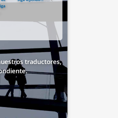
iga
uestros traductores,
ondiente.