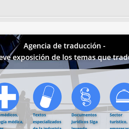
Agencia de traducción -
eve exposición de los temas que trad
 médicos,
Textos
Documentos
Sector
ogía médica,
especializados
jurídicos
Siga
turístico,
es,
de la industria
leyendo...
empresas