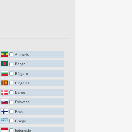
Amharic
Bengalí
Búlgaro
Cingalés
Danés
Eslovaco
Finés
Griego
Indonesio