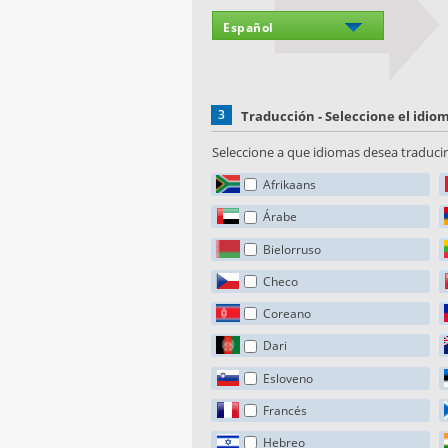
3
Traducción - Seleccione el idi
Seleccione a que idiomas desea traducir 
Afrikaans
Árabe
Bielorruso
Checo
Coreano
Dari
Esloveno
Francés
Hebreo