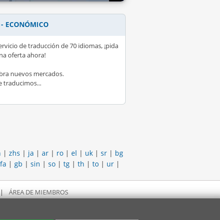
 - ECONÓMICO
ervicio de traducción de 70 idiomas, ¡pida
na oferta ahora!
bra nuevos mercados.
e traducimos...
h
|
zhs
|
ja
|
ar
|
ro
|
el
|
uk
|
sr
|
bg
fa
|
gb
|
sin
|
so
|
tg
|
th
|
to
|
ur
|
|
ÁREA DE MIEMBROS