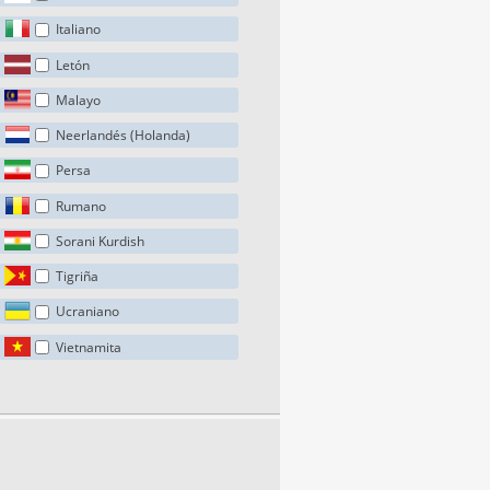
Italiano
Letón
Malayo
Neerlandés (Holanda)
Persa
Rumano
Sorani Kurdish
Tigriña
Ucraniano
Vietnamita