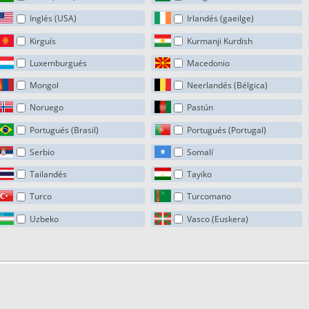
Inglés (USA)
Irlandés (gaeilge)
Kirguís
Kurmanji Kurdish
Luxemburgués
Macedonio
Mongol
Neerlandés (Bélgica)
Noruego
Pastún
Portugués (Brasil)
Portugués (Portugal)
Serbio
Somalí
Tailandés
Tayiko
Turco
Turcomano
Uzbeko
Vasco (Euskera)