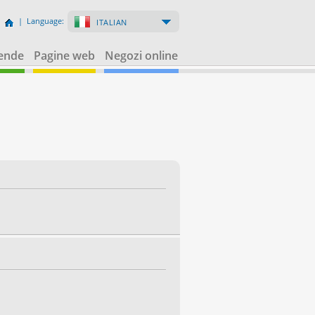
| Language:
ITALIAN
iende
Pagine web
Negozi online