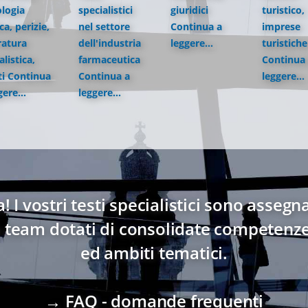
logia
specialistici
giuridici
turistico,
a, perizie,
nel settore
Continua a
imprese
ratura
dell'industria
leggere...
turistiche
alistica,
farmaceutica
Continua
ti
Continua
Continua a
leggere...
gere...
leggere...
! I vostri testi specialistici sono asseg
o team dotati di consolidate competenze n
ed ambiti tematici.
→ FAQ - domande frequenti