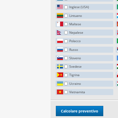
Inglese (USA)
Lintuano
Maltese
Nepalese
Polacco
Russo
Sloveno
Svedese
Tigrina
Ucraino
Vietnamita