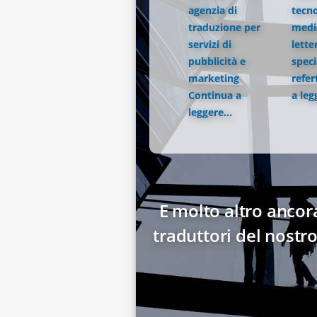
agenzia di
tecno
traduzione per
medic
servizi di
lette
pubblicità e
speci
marketing
refer
Continua a
a leg
leggere...
E molto altro ancora
traduttori del nostr