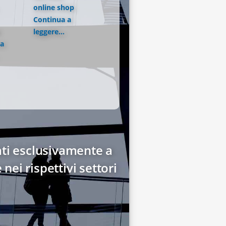
online shop
Continua a
leggere...
 a
nati esclusivamente a
ei rispettivi settori