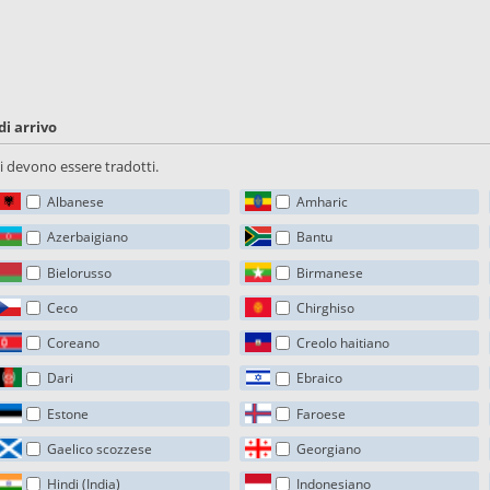
di arrivo
sti devono essere tradotti.
Albanese
Amharic
Azerbaigiano
Bantu
Bielorusso
Birmanese
Ceco
Chirghiso
Coreano
Creolo haitiano
Dari
Ebraico
Estone
Faroese
Gaelico scozzese
Georgiano
Hindi (India)
Indonesiano