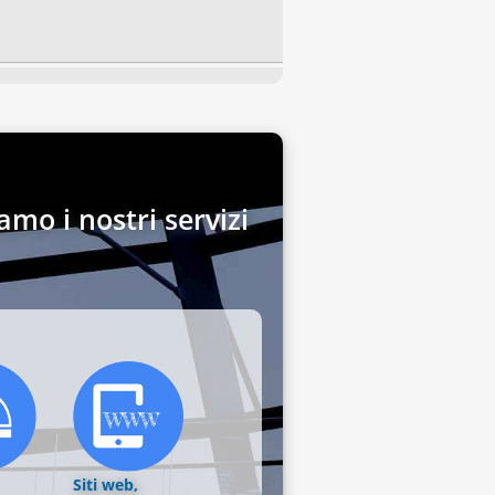
amo i nostri servizi
Siti web,