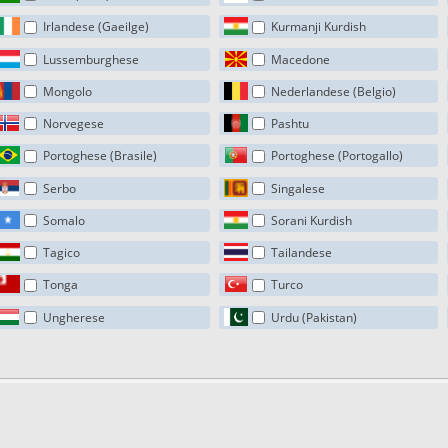
Irlandese (Gaeilge)
Kurmanji Kurdish
Lussemburghese
Macedone
Mongolo
Nederlandese (Belgio)
Norvegese
Pashtu
Portoghese (Brasile)
Portoghese (Portogallo)
Serbo
Singalese
Somalo
Sorani Kurdish
Tagico
Tailandese
Tonga
Turco
Ungherese
Urdu (Pakistan)