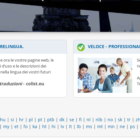
RELINGUA.
VELOCE - PROFESSIONA
e ora le vostre pagine web, le
S
i d’uso e le descrizioni dei
r
nella lingua dei vostri futuri
A
 traduzioni
- colist.eu
T
hu
|
si
|
hr
|
pl
|
pt
|
ptb
|
dk
|
se
|
fi
|
nl
|
nlb
|
no
|
sk
|
tr
|
z
|
my
|
et
|
fo
|
ka
|
ht
|
hi
|
lv
|
lt
|
lb
|
ms
|
mt
|
mn
|
ne
|
ps
|