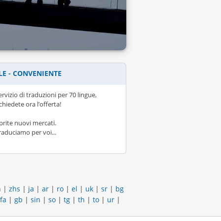
LE - CONVENIENTE
ervizio di traduzioni per 70 lingue,
ichiedete ora l’offerta!
prite nuovi mercati.
raduciamo per voi...
h
|
zhs
|
ja
|
ar
|
ro
|
el
|
uk
|
sr
|
bg
fa
|
gb
|
sin
|
so
|
tg
|
th
|
to
|
ur
|