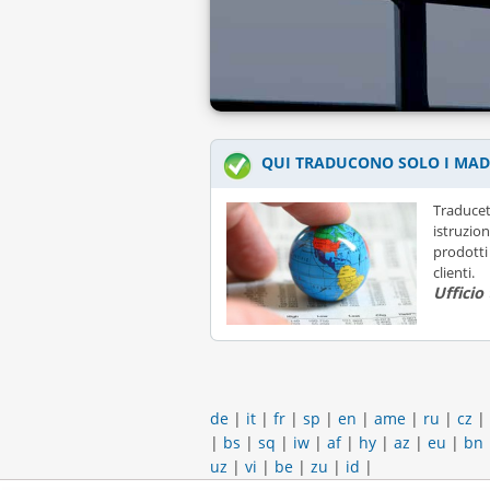
QUI TRADUCONO SOLO I MAD
Traducet
istruzion
prodotti 
clienti.
Ufficio
de
|
it
|
fr
|
sp
|
en
|
ame
|
ru
|
cz
|
|
bs
|
sq
|
iw
|
af
|
hy
|
az
|
eu
|
bn
uz
|
vi
|
be
|
zu
|
id
|