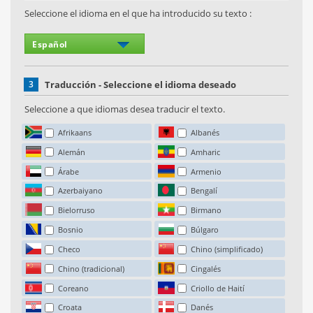
Seleccione el idioma en el que ha introducido su texto :
3
Traducción - Seleccione el idioma deseado
Seleccione a que idiomas desea traducir el texto.
Afrikaans
Albanés
Alemán
Amharic
Árabe
Armenio
Azerbaiyano
Bengalí
Bielorruso
Birmano
Bosnio
Búlgaro
Checo
Chino (simplificado)
Chino (tradicional)
Cingalés
Coreano
Criollo de Haití
Croata
Danés