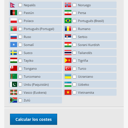
Nepalés
Noruego
Pastún
Persa
Polaco
Portugués (Brasil)
Portugués (Portugal)
Rumano
Ruso
Serbio
Somalí
Sorani Kurdish
Sueco
Tailandés
Tayiko
Tigriña
Tongano
Turco
Turcomano
Ucraniano
Urdu (Paquistán)
Uzbeko
Vasco (Euskera)
Vietnamita
Zulú