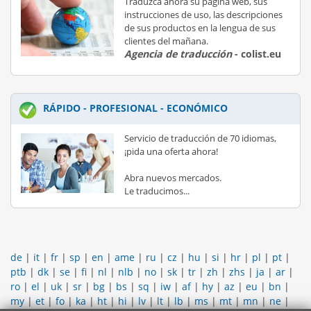
Traduzca ahora su página web, sus
instrucciones de uso, las descripciones
de sus productos en la lengua de sus
clientes del mañana.
Agencia de traducción
- colist.eu
RÁPIDO - PROFESIONAL - ECONÓMICO
Servicio de traducción de 70 idiomas,
¡pida una oferta ahora!
Abra nuevos mercados.
Le traducimos...
de
|
it
|
fr
|
sp
|
en
|
ame
|
ru
|
cz
|
hu
|
si
|
hr
|
pl
|
pt
|
ptb
|
dk
|
se
|
fi
|
nl
|
nlb
|
no
|
sk
|
tr
|
zh
|
zhs
|
ja
|
ar
|
ro
|
el
|
uk
|
sr
|
bg
|
bs
|
sq
|
iw
|
af
|
hy
|
az
|
eu
|
bn
|
my
|
et
|
fo
|
ka
|
ht
|
hi
|
lv
|
lt
|
lb
|
ms
|
mt
|
mn
|
ne
|