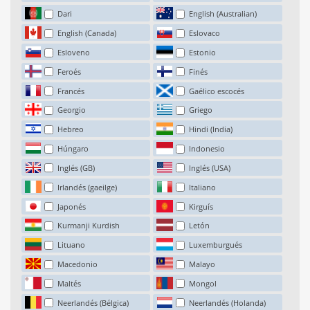
Dari
English (Australian)
English (Canada)
Eslovaco
Esloveno
Estonio
Feroés
Finés
Francés
Gaélico escocés
Georgio
Griego
Hebreo
Hindi (India)
Húngaro
Indonesio
Inglés (GB)
Inglés (USA)
Irlandés (gaeilge)
Italiano
Japonés
Kirguís
Kurmanji Kurdish
Letón
Lituano
Luxemburgués
Macedonio
Malayo
Maltés
Mongol
Neerlandés (Bélgica)
Neerlandés (Holanda)