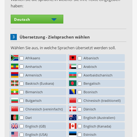
haben:
3
Übersetzung - Zielsprachen wählen
Wählen Sie aus, in welche Sprachen übersetzt werden soll.
Afrikaans
Albanisch
Amharisch
Arabisch
Armenisch
Aserbaidschanisch
Baskisch (Euskara)
Bengalisch
Birmanisch
Bosnisch
Bulgarisch
Chinesisch (traditionell)
Chinesisch (vereinfacht)
Dänisch
Dari
Englisch (Australien)
Englisch (GB)
Englisch (Kanada)
Englisch (USA)
Estnisch