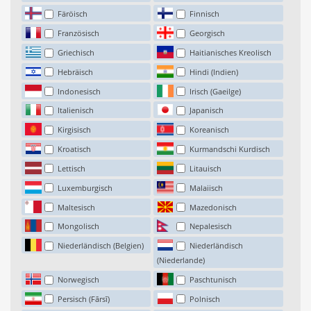
Färöisch
Finnisch
Französisch
Georgisch
Griechisch
Haitianisches Kreolisch
Hebräisch
Hindi (Indien)
Indonesisch
Irisch (Gaeilge)
Italienisch
Japanisch
Kirgisisch
Koreanisch
Kroatisch
Kurmandschi Kurdisch
Lettisch
Litauisch
Luxemburgisch
Malaiisch
Maltesisch
Mazedonisch
Mongolisch
Nepalesisch
Niederländisch (Belgien)
Niederländisch
(Niederlande)
Norwegisch
Paschtunisch
Persisch (Fārsī)
Polnisch