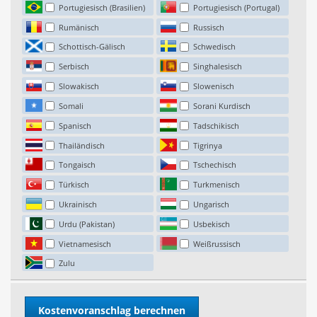
Portugiesisch (Brasilien)
Portugiesisch (Portugal)
Rumänisch
Russisch
Schottisch-Gälisch
Schwedisch
Serbisch
Singhalesisch
Slowakisch
Slowenisch
Somali
Sorani Kurdisch
Spanisch
Tadschikisch
Thailändisch
Tigrinya
Tongaisch
Tschechisch
Türkisch
Turkmenisch
Ukrainisch
Ungarisch
Urdu (Pakistan)
Usbekisch
Vietnamesisch
Weißrussisch
Zulu