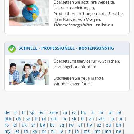
Übersetzen Sie jetzt Ihre Webseite,
Gebrauchsanleitungen,
Produktbeschreibungen in die Sprache
Ihrer Kunden von Morgen.
Übersetzungsbüro
- colist.eu
SCHNELL - PROFESSIONELL - KOSTENGÜNSTIG
Übersetzungsservice für 70 Sprachen,
jetzt Angebot anfordern!
Erschließen Sie neue Märkte.
Wir übersetzen für Sie...
de
|
it
|
fr
|
sp
|
en
|
ame
|
ru
|
cz
|
hu
|
si
|
hr
|
pl
|
pt
|
ptb
|
dk
|
se
|
fi
|
nl
|
nlb
|
no
|
sk
|
tr
|
zh
|
zhs
|
ja
|
ar
|
ro
|
el
|
uk
|
sr
|
bg
|
bs
|
sq
|
iw
|
af
|
hy
|
az
|
eu
|
bn
|
my
|
et
|
fo
|
ka
|
ht
|
hi
|
lv
|
lt
|
lb
|
ms
|
mt
|
mn
|
ne
|