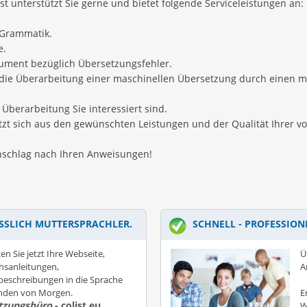
 unterstützt Sie gerne und bietet folgende Serviceleistungen an:
 Grammatik.
e.
kument bezüglich Übersetzungsfehler.
n die Überarbeitung einer maschinellen Übersetzung durch einen m
 Überarbeitung Sie interessiert sind.
setzt sich aus den gewünschten Leistungen und der Qualität Ihrer
anschlag nach Ihren Anweisungen!
SSLICH MUTTERSPRACHLER.
SCHNELL - PROFESSION
en Sie jetzt Ihre Webseite,
Ü
hsanleitungen,
A
eschreibungen in die Sprache
unden von Morgen.
E
tzungsbüro
- colist.eu
W