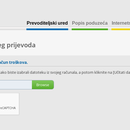
Prevoditeljski ured
Popis poduzeća
Internet
eg prijevoda
ačun troškova.
ako biste izabrali datoteku iz svojeg računala, a potom kliknite na [Učitati d
Browse