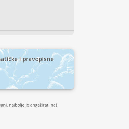
atičke i pravopisne
ani, najbolje je angažirati naš