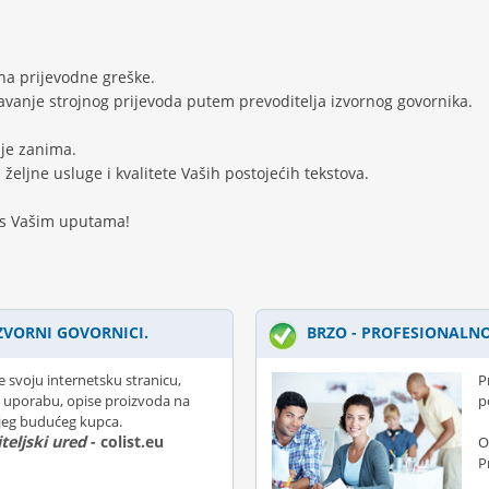
a prijevodne greške.
avanje strojnog prijevoda putem prevoditelja izvornog govornika.
je zanima.
 željne usluge i kvalitete Vaših postojećih tekstova.
 s Vašim uputama!
ZVORNI GOVORNICI.
BRZO - PROFESIONALNO
e svoju internetsku stranicu,
P
 uporabu, opise proizvoda na
p
ojeg budućeg kupca.
teljski ured
- colist.eu
O
P