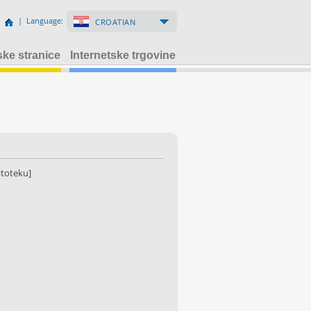
| Language:
CROATIAN
ske stranice
Internetske trgovine
atoteku]