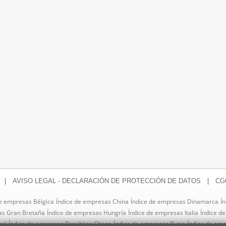
|
|
AVISO LEGAL - DECLARACIÓN DE PROTECCIÓN DE DATOS
CG
de empresas Bélgica
Índice de empresas China
Índice de empresas Dinamarca
Í
as Gran Bretaña
Índice de empresas Hungría
Índice de empresas Italia
Índice d
gal
Índice de empresas República Checa
Índice de empresas Rusia
Índice de em