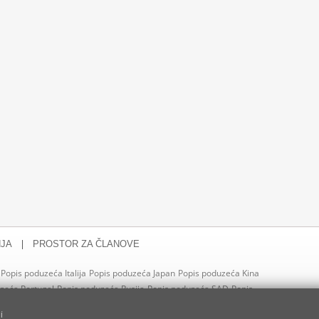
|
NJA
PROSTOR ZA ČLANOVE
Popis poduzeća Italija
Popis poduzeća Japan
Popis poduzeća Kina
zeća Portugal
Popis poduzeća Rusija
Popis poduzeća SAD
Popis
urska
Popis poduzeća Velika Britanija
i