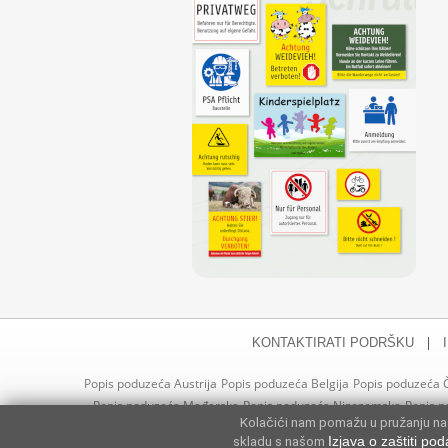
|
KONTAKTIRATI PODRŠKU
Popis poduzeća Austrija
Popis poduzeća Belgija
Popis poduzeća 
Popis poduzeća Mađarska
Popis poduzeća Nizozemska
Popis 
Kolačići nam pomažu u pružanju naš
poduzeća Slovačka
Popis poduzeća 
skladu s našom
Izjava o zaštiti po