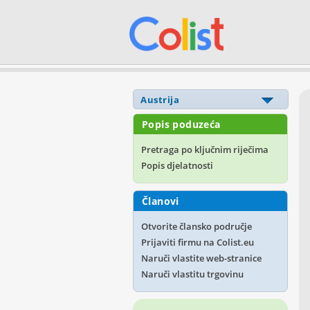
Popis poduzeća
Pretraga po ključnim riječima
Popis djelatnosti
Članovi
Otvorite člansko područje
Prijaviti firmu na Colist.eu
Naruči vlastite web-stranice
Naruči vlastitu trgovinu