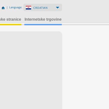
| Language:
CROATIAN
ske stranice
Internetske trgovine