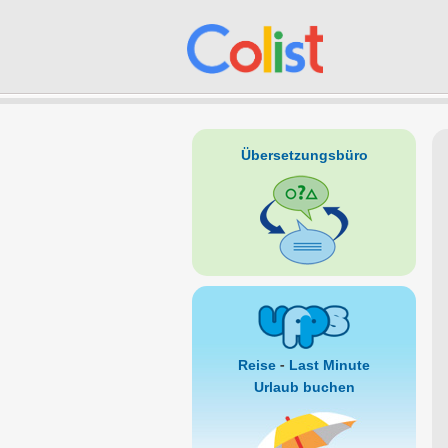
Übersetzungsbüro
-
Reise
Last Minute
Urlaub buchen