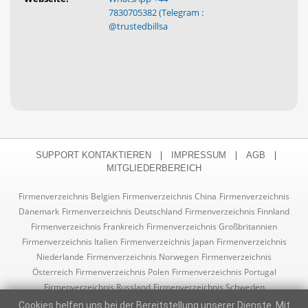
7830705382 (Telegram :
@trustedbillsa
|
|
|
SUPPORT KONTAKTIEREN
IMPRESSUM
AGB
MITGLIEDERBEREICH
Firmenverzeichnis Belgien
Firmenverzeichnis China
Firmenverzeichnis
Dänemark
Firmenverzeichnis Deutschland
Firmenverzeichnis Finnland
Firmenverzeichnis Frankreich
Firmenverzeichnis Großbritannien
Firmenverzeichnis Italien
Firmenverzeichnis Japan
Firmenverzeichnis
Niederlande
Firmenverzeichnis Norwegen
Firmenverzeichnis
Österreich
Firmenverzeichnis Polen
Firmenverzeichnis Portugal
Firmenverzeichnis Russland
Firmenverzeichnis Schweden
Firmenverzeichnis Schweiz
Firmenverzeichnis Slowakei
Cookies helfen uns bei der Bereitstellung unserer Dienste. Mit