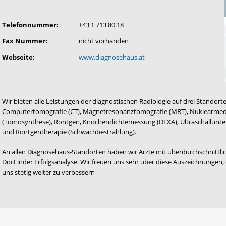
Telefonnummer:
+43 1 713 80 18
Fax Nummer:
nicht vorhanden
Webseite:
www.diagnosehaus.at
Wir bieten alle Leistungen der diagnostischen Radiologie auf drei Standort
Computertomografie (CT), Magnetresonanztomografie (MRT), Nuklearmediz
(Tomosynthese), Röntgen, Knochendichtemessung (DEXA), Ultraschallun
und Röntgentherapie (Schwachbestrahlung).
An allen Diagnosehaus-Standorten haben wir Ärzte mit überdurchschnittlich
DocFinder Erfolgsanalyse. Wir freuen uns sehr über diese Auszeichnungen, d
uns stetig weiter zu verbessern