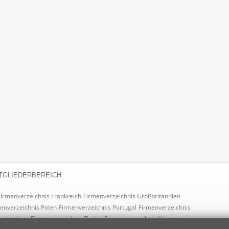
TGLIEDERBEREICH
Firmenverzeichnis Frankreich
Firmenverzeichnis Großbritannien
enverzeichnis Polen
Firmenverzeichnis Portugal
Firmenverzeichnis
Tschechien
Firmenverzeichnis Türkei
Firmenverzeichnis Ungarn