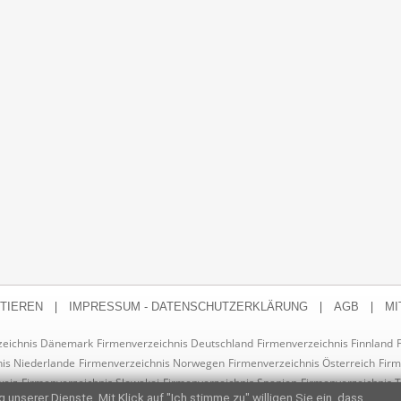
|
|
|
TIEREN
IMPRESSUM - DATENSCHUTZERKLÄRUNG
AGB
MI
zeichnis Dänemark
Firmenverzeichnis Deutschland
Firmenverzeichnis Finnland
is Niederlande
Firmenverzeichnis Norwegen
Firmenverzeichnis Österreich
Firm
weiz
Firmenverzeichnis Slowakei
Firmenverzeichnis Spanien
Firmenverzeichnis 
 unserer Dienste. Mit Klick auf "Ich stimme zu" willigen Sie ein, dass